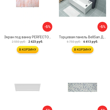
-5%
-5%
Экран под ванну PERFECTO LINEA 36-000157
Торцевая панель BellSan Даниелла 4627171531049
2 423 руб.
6 413 руб.
2 550 руб.
6 750 руб.
В КОРЗИНУ
В КОРЗИНУ