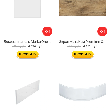
-5%
-5%
Боковая панель Marka One Flat 80 MG L 02бфл80мгл
Экран МетаКам Premium Collection 4650208860133
4 036 руб.
4 451 руб.
4 248 руб.
4 685 руб.
В КОРЗИНУ
В КОРЗИНУ