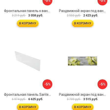
-5%
-5%
Фронтальная панель к ванне Мия Aquatek 00000089315
Раздвижной экран под ванну PERFECTO LINEA 36-001511
3 058 руб.
2 423 руб.
3 219 руб.
2 550 руб.
В КОРЗИНУ
В КОРЗИНУ
-5%
-5%
Фронтальная панель Santek 1.WH30.2.498 00000067322
Раздвижной экран под ванну PERFECTO LINEA 36-031509
6 625 руб.
3 515 руб.
6 974 руб.
3 700 руб.
В КОРЗИНУ
В КОРЗИНУ