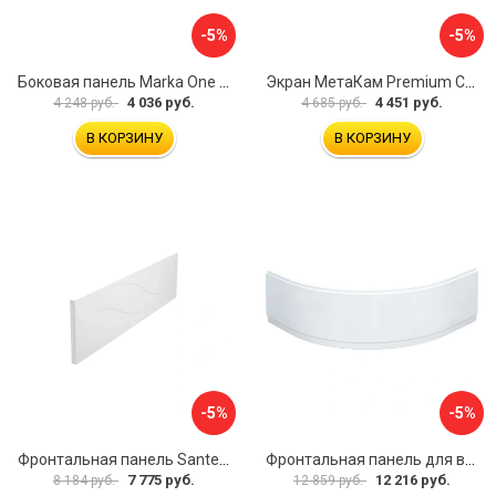
-5%
-5%
Боковая панель Marka One Flat 80 MG L 02бфл80мгл
Экран МетаКам Premium Collection 4650208860133
4 036 руб.
4 451 руб.
4 248 руб.
4 685 руб.
В КОРЗИНУ
В КОРЗИНУ
-5%
-5%
Фронтальная панель Santek МОНАКО 1.WH50.1.568 00000072706
Фронтальная панель для ванны Santek КАННЫ 1.WH50.1.660 00061620
7 775 руб.
12 216 руб.
8 184 руб.
12 859 руб.