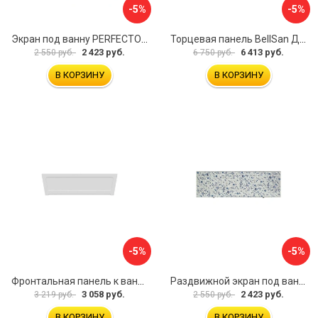
-5%
-5%
Экран под ванну PERFECTO LINEA 36-000157
Торцевая панель BellSan Даниелла 4627171531049
2 423 руб.
6 413 руб.
2 550 руб.
6 750 руб.
В КОРЗИНУ
В КОРЗИНУ
-5%
-5%
Фронтальная панель к ванне Мия Aquatek 00000089315
Раздвижной экран под ванну PERFECTO LINEA 36-001511
3 058 руб.
2 423 руб.
3 219 руб.
2 550 руб.
В КОРЗИНУ
В КОРЗИНУ