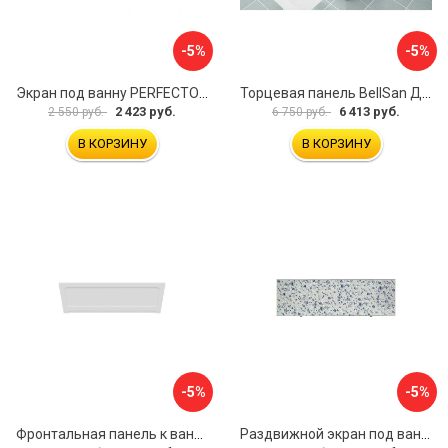
-5%
-5%
Экран под ванну PERFECTO LINEA 36-000157
Торцевая панель BellSan Даниелла 4627171531049
2 423 руб.
6 413 руб.
2 550 руб.
6 750 руб.
В КОРЗИНУ
В КОРЗИНУ
-5%
-5%
Фронтальная панель к ванне Мия Aquatek 00000089315
Раздвижной экран под ванну PERFECTO LINEA 36-001511