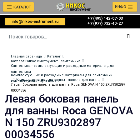
КАТАЛОГ
ИНФО
+7 (495) 142-07-03
info@nikos-instrument.ru
‎‎+7 (977) 732-40-27
Главная страница
Каталог
Каталог Никос-Инструмент - сантехника
Сантехника - комплектующие и расходные материалы для
сантехники
Комплектующие и расходные материалы для сантехники -
Комплектующие для ванны - панели для ванны
комплектующие для ванны
Левая боковая панель для ванны Roca GENOVA N 150 ZRU9302897
00034556
Левая боковая панель
для ванны Roca GENOVA
N 150 ZRU9302897
00034556