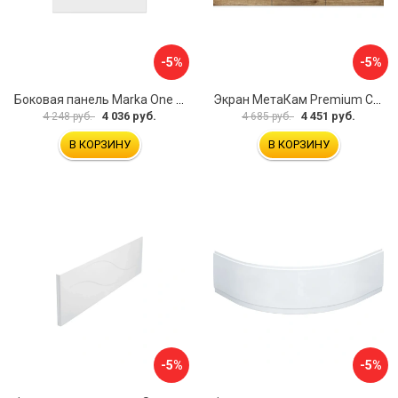
-5%
-5%
Боковая панель Marka One Flat 80 MG L 02бфл80мгл
Экран МетаКам Premium Collection 4650208860133
4 036 руб.
4 451 руб.
4 248 руб.
4 685 руб.
В КОРЗИНУ
В КОРЗИНУ
-5%
-5%