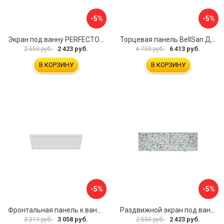
-5%
-5%
Экран под ванну PERFECTO LINEA 36-000157
Торцевая панель BellSan Даниелла 4627171531049
2 423 руб.
6 413 руб.
2 550 руб.
6 750 руб.
В КОРЗИНУ
В КОРЗИНУ
-5%
-5%
Фронтальная панель к ванне Мия Aquatek 00000089315
Раздвижной экран под ванну PERFECTO LINEA 36-001511
3 058 руб.
2 423 руб.
3 219 руб.
2 550 руб.