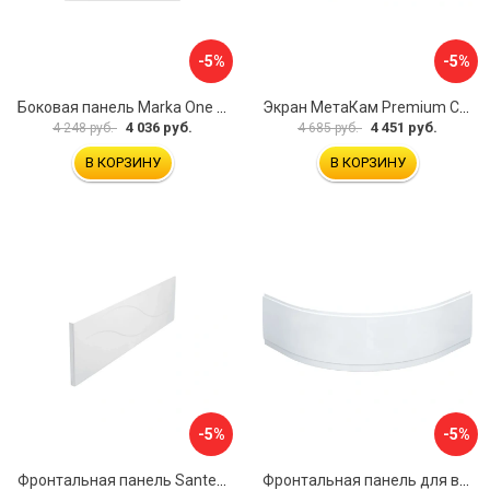
-5%
-5%
Боковая панель Marka One Flat 80 MG L 02бфл80мгл
Экран МетаКам Premium Collection 4650208860133
4 036 руб.
4 451 руб.
4 248 руб.
4 685 руб.
В КОРЗИНУ
В КОРЗИНУ
-5%
-5%
Фронтальная панель Santek МОНАКО 1.WH50.1.568 00000072706
Фронтальная панель для ванны Santek КАННЫ 1.WH50.1.660 00061620