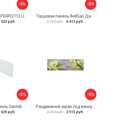
-5%
-5%
Экран под ванну PERFECTO LINEA 36-000157
Торцевая панель BellSan Даниелла 4627171531049
 423 руб.
6 413 руб.
6 750 руб.
-5%
-5%
Фронтальная панель Santek 1.WH30.2.498 00000067322
Раздвижной экран под ванну PERFECTO LINEA 36-031509
 625 руб.
3 515 руб.
3 700 руб.