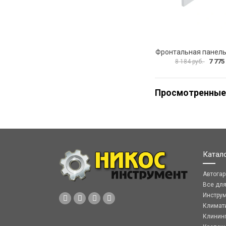
7 775
8 184 руб.
Просмотренные
Катал
Автога
Все дл
Инстру
Климат
Клинин