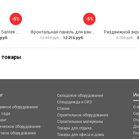
-5%
-5%
Фронтальная панель Santek МОНАКО 1.WH50.1.568 00000072706
Фронтальная панель для ванны Santek КАННЫ 1.WH50.1.660 00061620
 руб.
12 216 руб.
3
12 859 руб.
3 700 руб.
 товары
ог
Ин
Складское оборудование
Спецодежда и СИЗ
ражное оборудование
О 
Станки
я сада
Се
Строительное оборудование
мент
Оп
Строительные материалы
ическое оборудование
До
Товары для отдыха
говое оборудование
По
Товары для офиса и дома