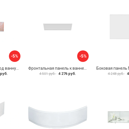
-5%
-5%
Раздвижной экран под ванну PERFECTO LINEA 36-000176
Фронтальная панель к ванне Мия Aquatek EKR-F0000083 00000089316
 руб.
4 276 руб.
4
4 501 руб.
4 248 руб.