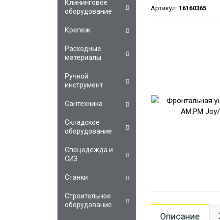
Клининговое
Артикул:
16160365
оборудование
Крепеж
Расходные
материалы
Ручной
инструмент
Сантехника
Складское
оборудование
Спецодежда и
СИЗ
Станки
Строительное
оборудование
Описание