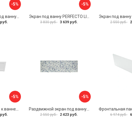
-5%
-5%
Раздвижной экран под ванну PERFECTO LINEA 36-001711
Экран под ванну PERFECTO LINEA 3D 1,7 м 36-031818
 руб.
3 639 руб.
2
3 830 руб.
2 550 руб.
-5%
-5%
Фронтальная панель к ванне Мия Aquatek 00000089315
Раздвижной экран под ванну PERFECTO LINEA 36-001511
 руб.
2 423 руб.
6
2 550 руб.
6 974 руб.