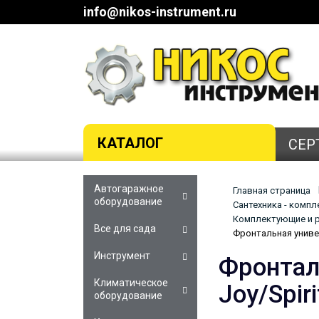
info@nikos-instrument.ru
КАТАЛОГ
СЕР
Автогаражное
Главная страница
оборудование
Сантехника - комп
Комплектующие и р
Все для сада
Фронтальная универ
Инструмент
Фронтал
Климатическое
Joy/Spi
оборудование