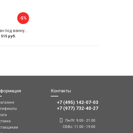
-5%
Раздвижной экран под ванну PERFECTO LINEA 36-031508
 515 руб.
формация
Контакты
+7 (495) 142-07-03
магазине
‎‎+7 (977) 732-40-27
ртификаты
лата
Пн-Пт: 9:00 - 21:00
ставка
Сб-Вс: 11:00 - 19:00
ставщикам