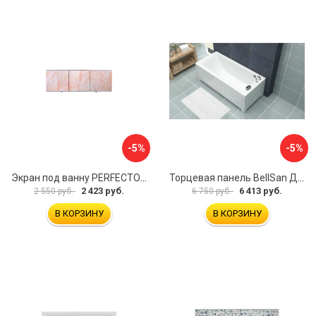
-5%
-5%
Экран под ванну PERFECTO LINEA 36-000157
Торцевая панель BellSan Даниелла 4627171531049
2 423 руб.
6 413 руб.
2 550 руб.
6 750 руб.
В КОРЗИНУ
В КОРЗИНУ