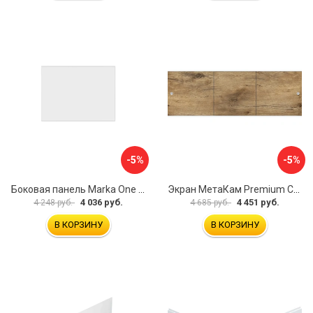
-5%
-5%
Боковая панель Marka One Flat 80 MG L 02бфл80мгл
Экран МетаКам Premium Collection 4650208860133
4 036 руб.
4 451 руб.
4 248 руб.
4 685 руб.
В КОРЗИНУ
В КОРЗИНУ