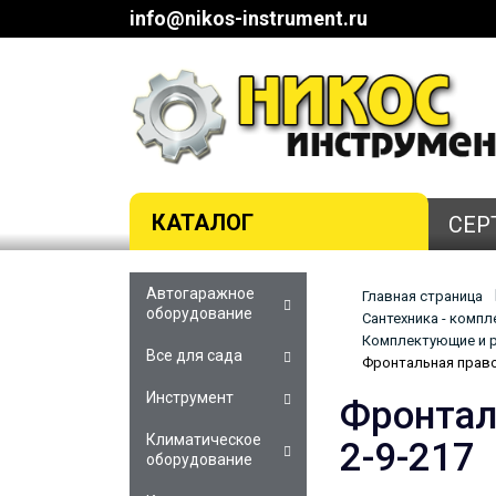
info@nikos-instrument.ru
КАТАЛОГ
СЕР
Автогаражное
Главная страница
оборудование
Сантехника - комп
Комплектующие и р
Все для сада
Фронтальная право
Инструмент
Фронтал
Климатическое
2-9-217
оборудование