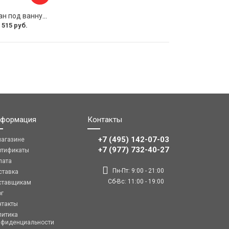
Раздвижной экран под ванну PERFECTO LINEA 36-031508
 515 руб.
формация
Контакты
+7 (495) 142-07-03
магазине
‎‎+7 (977) 732-40-27
ртификаты
лата
Пн-Пт: 9:00 - 21:00
ставка
Сб-Вс: 11:00 - 19:00
ставщикам
ог
нтакты
литика
нфиденциальности