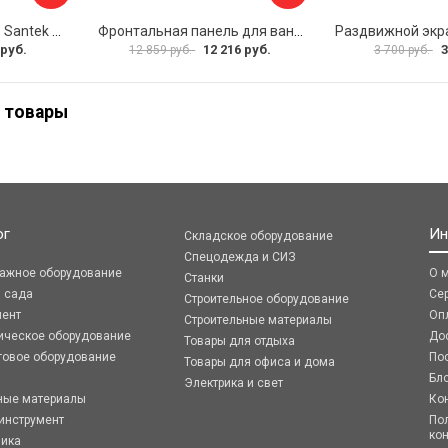
Фронтальная панель Santek МОНАКО 1.WH50.1.568 00000072706
Фронтальная панель для ванны Santek КАННЫ 1.WH50.1.660 00061620
 руб.
12 216 руб.
3
12 859 руб.
3 700 руб.
 товары
ог
Ин
Складское оборудование
Спецодежда и СИЗ
ражное оборудование
О 
Станки
я сада
Се
Строительное оборудование
мент
Оп
Строительные материалы
ическое оборудование
До
Товары для отдыха
говое оборудование
По
Товары для офиса и дома
Бл
Электрика и свет
ные материалы
Ко
инструмент
По
ко
ника