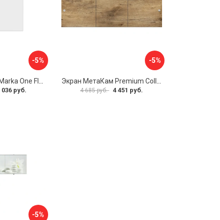
-5%
-5%
Боковая панель Marka One Flat 80 MG L 02бфл80мгл
Экран МетаКам Premium Collection 4650208860133
 036 руб.
4 451 руб.
4 685 руб.
-5%