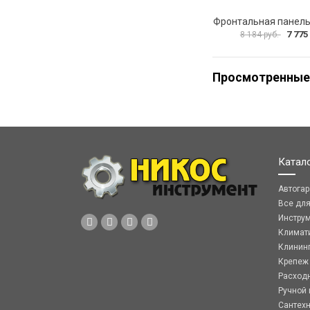
7 775
8 184 руб.
Просмотренные
Катал
Автога
Все дл
Инстру
Климат
Клинин
Крепеж
Расход
Ручной 
Сантех