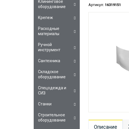
Клининговое
Артикул:
16319151
оборудование
Крепеж
Расходные
материалы
Ручной
инструмент
Сантехника
Складское
оборудование
Спецодежда и
СИЗ
Станки
Строительное
оборудование
Описание