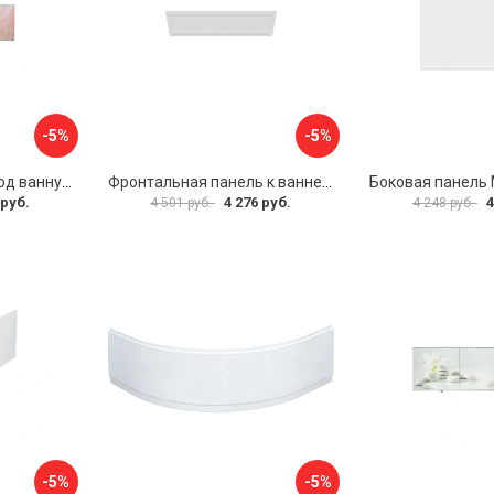
-5%
-5%
Раздвижной экран под ванну PERFECTO LINEA 36-000176
Фронтальная панель к ванне Мия Aquatek EKR-F0000083 00000089316
 руб.
4 276 руб.
4
4 501 руб.
4 248 руб.
-5%
-5%