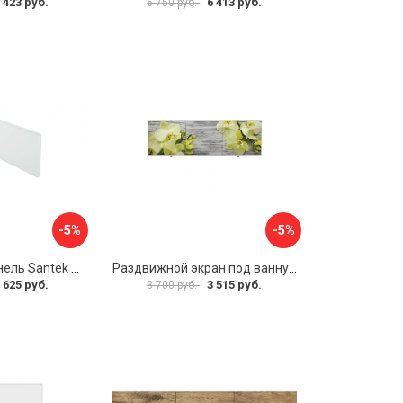
 423 руб.
6 413 руб.
6 750 руб.
-5%
-5%
Фронтальная панель Santek 1.WH30.2.498 00000067322
Раздвижной экран под ванну PERFECTO LINEA 36-031509
 625 руб.
3 515 руб.
3 700 руб.