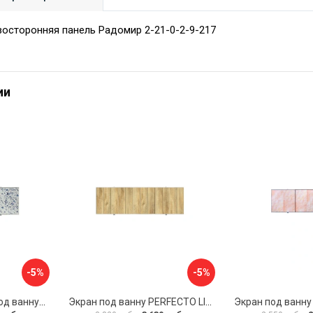
осторонняя панель Радомир 2-21-0-2-9-217
ии
-5%
-5%
Раздвижной экран под ванну PERFECTO LINEA 36-001711
Экран под ванну PERFECTO LINEA 3D 1,7 м 36-031818