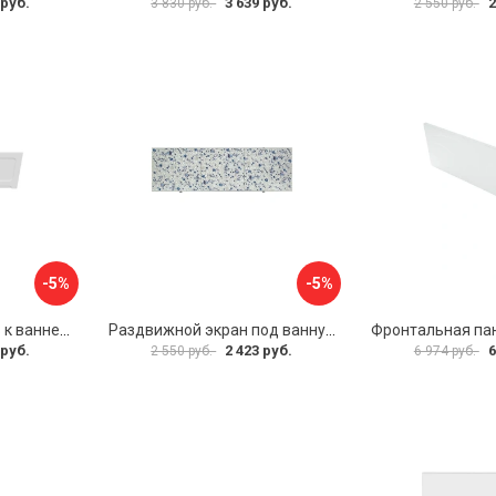
 руб.
3 639 руб.
2
3 830 руб.
2 550 руб.
-5%
-5%
Фронтальная панель к ванне Мия Aquatek 00000089315
Раздвижной экран под ванну PERFECTO LINEA 36-001511
 руб.
2 423 руб.
6
2 550 руб.
6 974 руб.