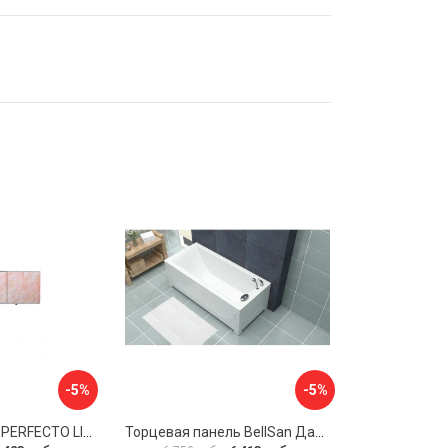
-5%
-5%
Экран под ванну PERFECTO LINEA 36-000157
Торцевая панель BellSan Даниелла 4627171531049