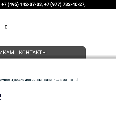
+7 (495) 142-07-03
‎‎+7 (977) 732-40-27
КОРЗИНА
0 позиций
на сумму
0 руб.
ИКАМ
КОНТАКТЫ
омплектующие для ванны - панели для ванны
2