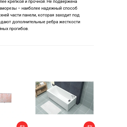
олее крепкой и прочной. Не подвержена
 саморезы – наиболее надежный способ
хней части панели, которая заходит под
оздают дополнительные ребра жесткости
йных прогибов.
-5%
-5%