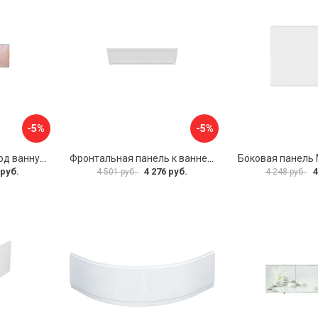
-5%
-5%
Раздвижной экран под ванну PERFECTO LINEA 36-000176
Фронтальная панель к ванне Мия Aquatek EKR-F0000083 00000089316
 руб.
4 276 руб.
4
4 501 руб.
4 248 руб.