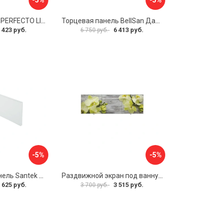
Экран под ванну PERFECTO LINEA 36-000157
Торцевая панель BellSan Даниелла 4627171531049
 423 руб.
6 413 руб.
6 750 руб.
-5%
-5%
Фронтальная панель Santek 1.WH30.2.498 00000067322
Раздвижной экран под ванну PERFECTO LINEA 36-031509
 625 руб.
3 515 руб.
3 700 руб.