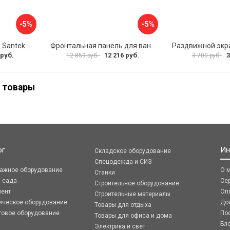
-5%
-5%
Фронтальная панель Santek МОНАКО 1.WH50.1.568 00000072706
Фронтальная панель для ванны Santek КАННЫ 1.WH50.1.660 00061620
 руб.
12 216 руб.
3
12 859 руб.
3 700 руб.
 товары
ог
Ин
Складское оборудование
Спецодежда и СИЗ
ражное оборудование
О 
Станки
я сада
Се
Строительное оборудование
мент
Оп
Строительные материалы
ическое оборудование
До
Товары для отдыха
говое оборудование
По
Товары для офиса и дома
Бл
Электрика и свет