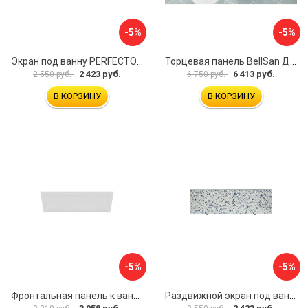
-5%
-5%
Экран под ванну PERFECTO LINEA 36-000157
Торцевая панель BellSan Даниелла 4627171531049
2 423 руб.
6 413 руб.
2 550 руб.
6 750 руб.
В КОРЗИНУ
В КОРЗИНУ
-5%
-5%
Фронтальная панель к ванне Мия Aquatek 00000089315
Раздвижной экран под ванну PERFECTO LINEA 36-001511