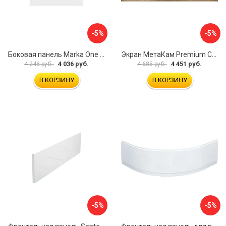
-5%
-5%
Боковая панель Marka One Flat 80 MG L 02бфл80мгл
Экран МетаКам Premium Collection 4650208860133
4 036 руб.
4 451 руб.
4 248 руб.
4 685 руб.
В КОРЗИНУ
В КОРЗИНУ
-5%
-5%