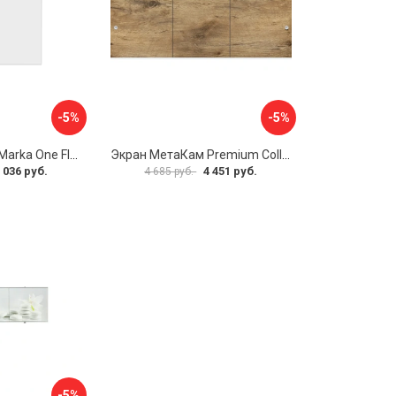
-5%
-5%
Боковая панель Marka One Flat 80 MG L 02бфл80мгл
Экран МетаКам Premium Collection 4650208860133
 036 руб.
4 451 руб.
4 685 руб.
-5%