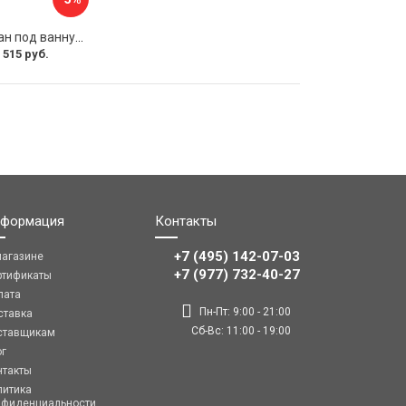
Раздвижной экран под ванну PERFECTO LINEA 36-031508
 515 руб.
формация
Контакты
+7 (495) 142-07-03
магазине
‎‎+7 (977) 732-40-27
ртификаты
лата
Пн-Пт: 9:00 - 21:00
ставка
Сб-Вс: 11:00 - 19:00
ставщикам
ог
нтакты
литика
нфиденциальности