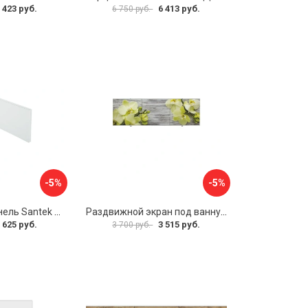
 423 руб.
6 413 руб.
6 750 руб.
-5%
-5%
Фронтальная панель Santek 1.WH30.2.498 00000067322
Раздвижной экран под ванну PERFECTO LINEA 36-031509
 625 руб.
3 515 руб.
3 700 руб.