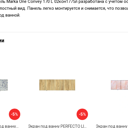
ль Marka One Convey 170 L 02кон1775л разработана с учетом о
лостный вид. Панель легко монтируется и снимается, что позво
од ванной.
ии
-5%
-5%
Раздвижной экран под ванну PERFECTO LINEA 36-001711
Экран под ванну PERFECTO LINEA 3D 1,7 м 36-031818