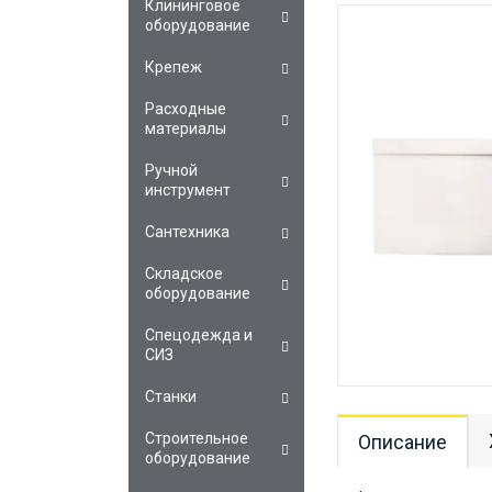
Клининговое
оборудование
Крепеж
Расходные
материалы
Ручной
инструмент
Сантехника
Складское
оборудование
Спецодежда и
СИЗ
Станки
Строительное
Описание
оборудование