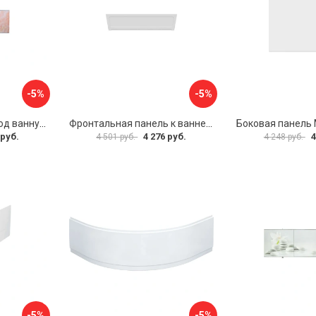
-5%
-5%
Раздвижной экран под ванну PERFECTO LINEA 36-000176
Фронтальная панель к ванне Мия Aquatek EKR-F0000083 00000089316
 руб.
4 276 руб.
4
4 501 руб.
4 248 руб.
-5%
-5%