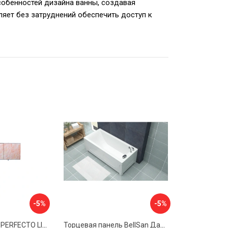
собенностей дизайна ванны, создавая
ляет без затруднений обеспечить доступ к
-5%
-5%
Экран под ванну PERFECTO LINEA 36-000157
Торцевая панель BellSan Даниелла 4627171531049