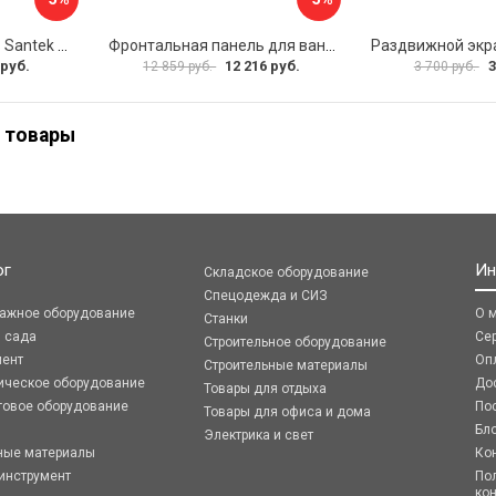
Фронтальная панель Santek МОНАКО 1.WH50.1.568 00000072706
Фронтальная панель для ванны Santek КАННЫ 1.WH50.1.660 00061620
 руб.
12 216 руб.
3
12 859 руб.
3 700 руб.
 товары
ог
Ин
Складское оборудование
Спецодежда и СИЗ
ражное оборудование
О 
Станки
я сада
Се
Строительное оборудование
мент
Оп
Строительные материалы
ическое оборудование
До
Товары для отдыха
говое оборудование
По
Товары для офиса и дома
Бл
Электрика и свет
ные материалы
Ко
инструмент
По
ко