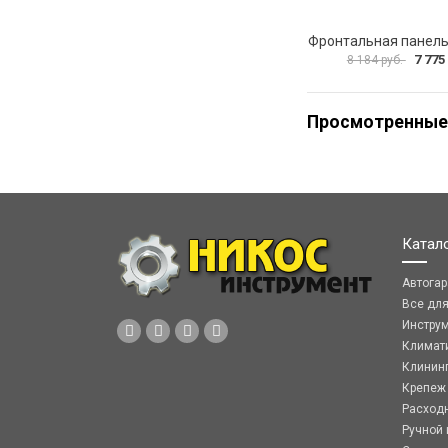
7 775
8 184 руб.
Просмотренные
Катал
Автога
Все дл
Инстру
Климат
Клинин
Крепеж
Расход
Ручной 