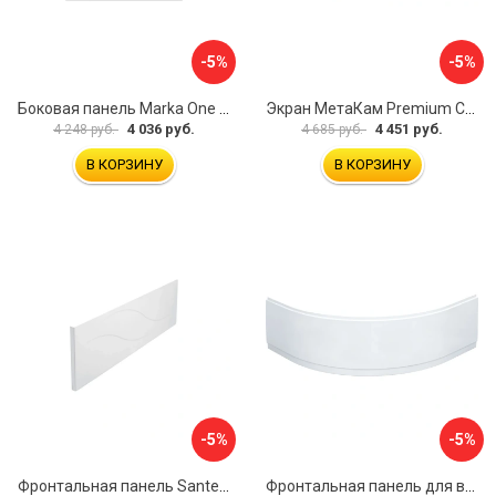
-5%
-5%
Боковая панель Marka One Flat 80 MG L 02бфл80мгл
Экран МетаКам Premium Collection 4650208860133
4 036 руб.
4 451 руб.
4 248 руб.
4 685 руб.
В КОРЗИНУ
В КОРЗИНУ
-5%
-5%
Фронтальная панель Santek МОНАКО 1.WH50.1.568 00000072706
Фронтальная панель для ванны Santek КАННЫ 1.WH50.1.660 00061620