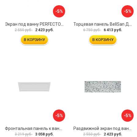
-5%
-5%
Экран под ванну PERFECTO LINEA 36-000157
Торцевая панель BellSan Даниелла 4627171531049
2 423 руб.
6 413 руб.
2 550 руб.
6 750 руб.
В КОРЗИНУ
В КОРЗИНУ
-5%
-5%
Фронтальная панель к ванне Мия Aquatek 00000089315
Раздвижной экран под ванну PERFECTO LINEA 36-001511
3 058 руб.
2 423 руб.
3 219 руб.
2 550 руб.