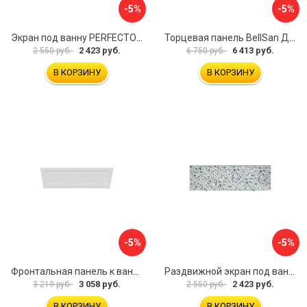
-5%
-5%
Экран под ванну PERFECTO LINEA 36-000157
Торцевая панель BellSan Даниелла 4627171531049
2 423 руб.
6 413 руб.
2 550 руб.
6 750 руб.
В КОРЗИНУ
В КОРЗИНУ
-5%
-5%
Фронтальная панель к ванне Мия Aquatek 00000089315
Раздвижной экран под ванну PERFECTO LINEA 36-001511
3 058 руб.
2 423 руб.
3 219 руб.
2 550 руб.
В КОРЗИНУ
В КОРЗИНУ