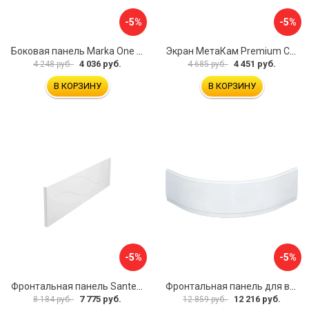
-5%
-5%
Боковая панель Marka One Flat 80 MG L 02бфл80мгл
Экран МетаКам Premium Collection 4650208860133
4 036 руб.
4 451 руб.
4 248 руб.
4 685 руб.
В КОРЗИНУ
В КОРЗИНУ
-5%
-5%
Фронтальная панель Santek МОНАКО 1.WH50.1.568 00000072706
Фронтальная панель для ванны Santek КАННЫ 1.WH50.1.660 00061620
7 775 руб.
12 216 руб.
8 184 руб.
12 859 руб.