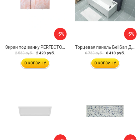
-5%
-5%
Экран под ванну PERFECTO LINEA 36-000157
Торцевая панель BellSan Даниелла 4627171531049
2 423 руб.
6 413 руб.
2 550 руб.
6 750 руб.
В КОРЗИНУ
В КОРЗИНУ