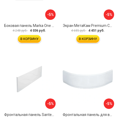
-5%
-5%
Боковая панель Marka One Flat 80 MG L 02бфл80мгл
Экран МетаКам Premium Collection 4650208860133
4 036 руб.
4 451 руб.
4 248 руб.
4 685 руб.
В КОРЗИНУ
В КОРЗИНУ
-5%
-5%
Фронтальная панель Santek МОНАКО 1.WH50.1.568 00000072706
Фронтальная панель для ванны Santek КАННЫ 1.WH50.1.660 00061620