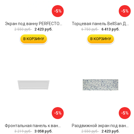
-5%
-5%
Экран под ванну PERFECTO LINEA 36-000157
Торцевая панель BellSan Даниелла 4627171531049
2 423 руб.
6 413 руб.
2 550 руб.
6 750 руб.
В КОРЗИНУ
В КОРЗИНУ
-5%
-5%
Фронтальная панель к ванне Мия Aquatek 00000089315
Раздвижной экран под ванну PERFECTO LINEA 36-001511
3 058 руб.
2 423 руб.
3 219 руб.
2 550 руб.