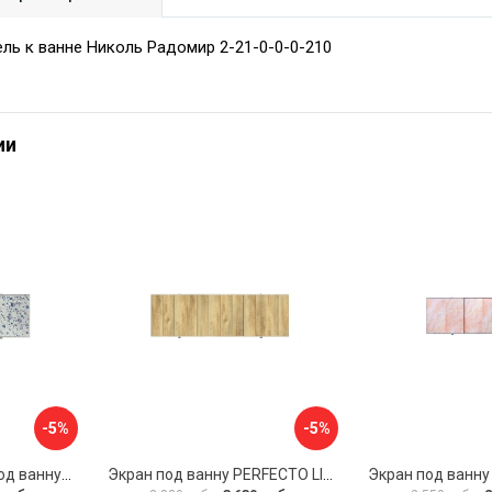
ль к ванне Николь Радомир 2-21-0-0-0-210
ии
-5%
-5%
Раздвижной экран под ванну PERFECTO LINEA 36-001711
Экран под ванну PERFECTO LINEA 3D 1,7 м 36-031818