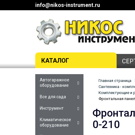
info@nikos-instrument.ru
КАТАЛОГ
СЕР
Автогаражное
Главная страница
оборудование
Сантехника - комп
Комплектующие и р
Все для сада
Фронтальная панель
Инструмент
Фронтал
Климатическое
0-210
оборудование