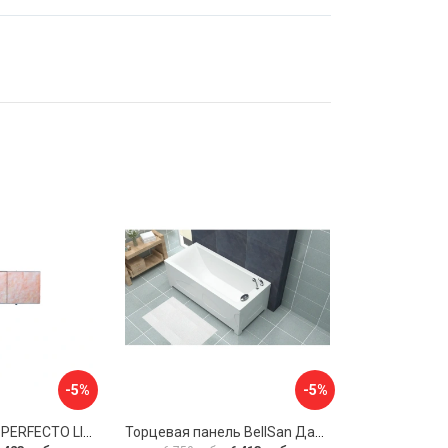
-5%
-5%
Экран под ванну PERFECTO LINEA 36-000157
Торцевая панель BellSan Даниелла 4627171531049