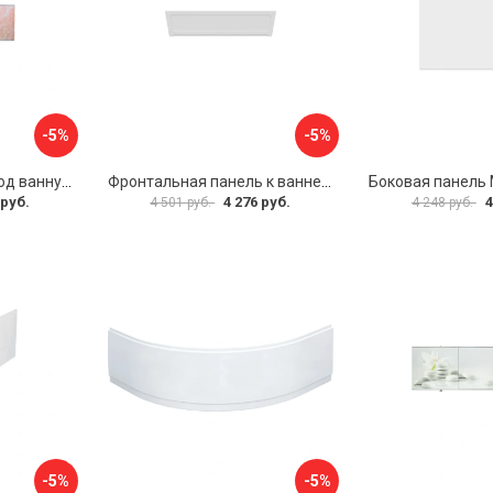
-5%
-5%
Раздвижной экран под ванну PERFECTO LINEA 36-000176
Фронтальная панель к ванне Мия Aquatek EKR-F0000083 00000089316
 руб.
4 276 руб.
4
4 501 руб.
4 248 руб.
-5%
-5%