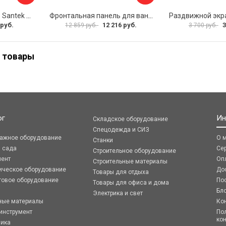
Фронтальная панель Santek МОНАКО 1.WH50.1.568 00000072706
Фронтальная панель для ванны Santek КАННЫ 1.WH50.1.660 00061620
 руб.
12 216 руб.
3
12 859 руб.
3 700 руб.
 товары
ог
Ин
Складское оборудование
Спецодежда и СИЗ
ражное оборудование
О 
Станки
я сада
Се
Строительное оборудование
мент
Оп
Строительные материалы
ическое оборудование
До
Товары для отдыха
говое оборудование
По
Товары для офиса и дома
Бл
Электрика и свет
ные материалы
Ко
инструмент
По
ко
ника