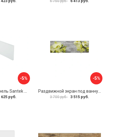
 423 руб.
6 413 руб.
6 750 руб.
-5%
-5%
Фронтальная панель Santek 1.WH30.2.498 00000067322
Раздвижной экран под ванну PERFECTO LINEA 36-031509
 625 руб.
3 515 руб.
3 700 руб.