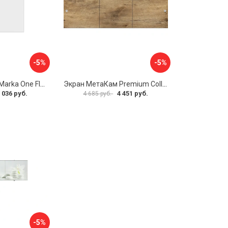
-5%
-5%
Боковая панель Marka One Flat 80 MG L 02бфл80мгл
Экран МетаКам Premium Collection 4650208860133
 036 руб.
4 451 руб.
4 685 руб.
-5%