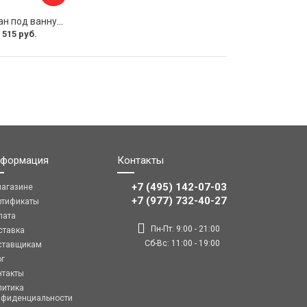
Раздвижной экран под ванну PERFECTO LINEA 36-031508
 515 руб.
формация
Контакты
+7 (495) 142-07-03
магазине
‎‎+7 (977) 732-40-27
ртификаты
лата
Пн-Пт: 9:00 - 21:00
ставка
Сб-Вс: 11:00 - 19:00
ставщикам
ог
нтакты
литика
нфиденциальности