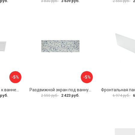
 руб.
3 639 руб.
2
3 830 руб.
2 550 руб.
-5%
-5%
Фронтальная панель к ванне Мия Aquatek 00000089315
Раздвижной экран под ванну PERFECTO LINEA 36-001511
 руб.
2 423 руб.
6
2 550 руб.
6 974 руб.