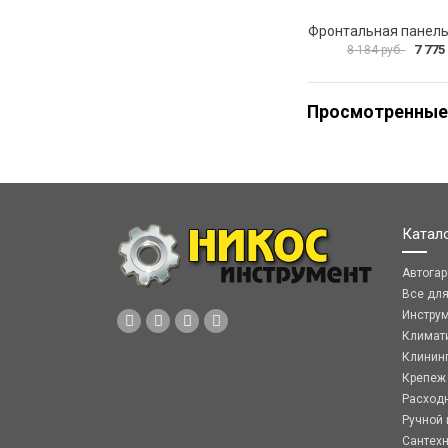
7 775
8 184 руб.
Просмотренные
Катал
Автога
Все дл
Инстру
Климат
Клинин
Крепеж
Расход
Ручной 
Сантех