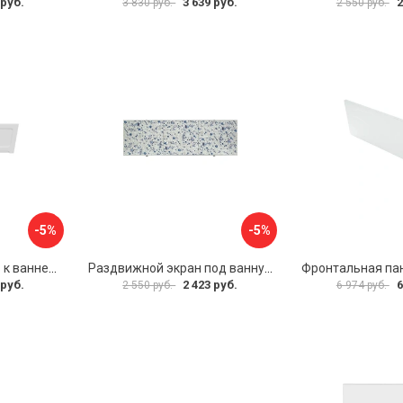
 руб.
3 639 руб.
2
3 830 руб.
2 550 руб.
-5%
-5%
Фронтальная панель к ванне Мия Aquatek 00000089315
Раздвижной экран под ванну PERFECTO LINEA 36-001511
 руб.
2 423 руб.
6
2 550 руб.
6 974 руб.