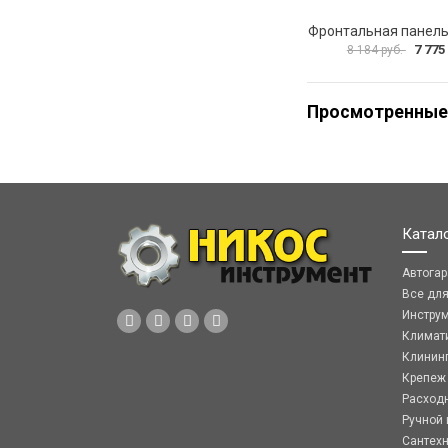
7 775
8 184 руб.
Просмотренные
Катал
Автога
Все дл
Инстру
Климат
Клинин
Крепеж
Расход
Ручной 
Сантех