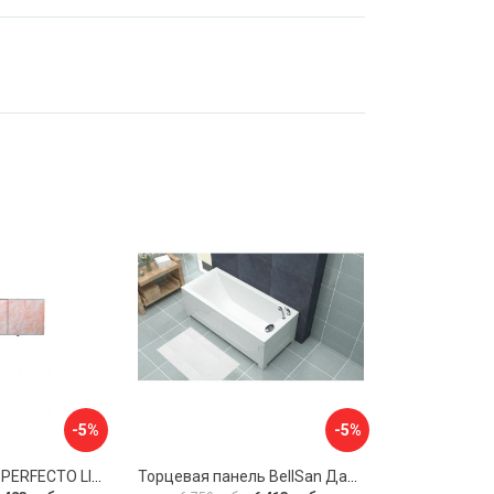
-5%
-5%
Экран под ванну PERFECTO LINEA 36-000157
Торцевая панель BellSan Даниелла 4627171531049