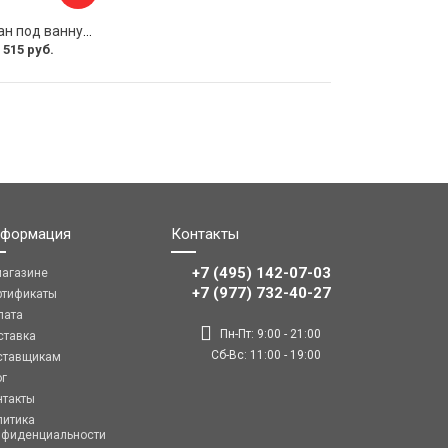
Раздвижной экран под ванну PERFECTO LINEA 36-031508
 515 руб.
формация
Контакты
+7 (495) 142-07-03
магазине
‎‎+7 (977) 732-40-27
ртификаты
лата
Пн-Пт: 9:00 - 21:00
ставка
Сб-Вс: 11:00 - 19:00
ставщикам
ог
нтакты
литика
нфиденциальности