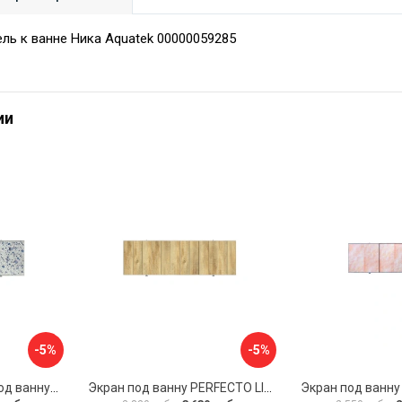
ль к ванне Ника Aquatek 00000059285
ии
-5%
-5%
Раздвижной экран под ванну PERFECTO LINEA 36-001711
Экран под ванну PERFECTO LINEA 3D 1,7 м 36-031818