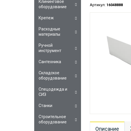
Клининговое
Артикул:
16048888
оборудование
Крепеж
Расходные
материалы
Ручной
инструмент
Сантехника
Складское
оборудование
Спецодежда и
СИЗ
Станки
Строительное
оборудование
Описание