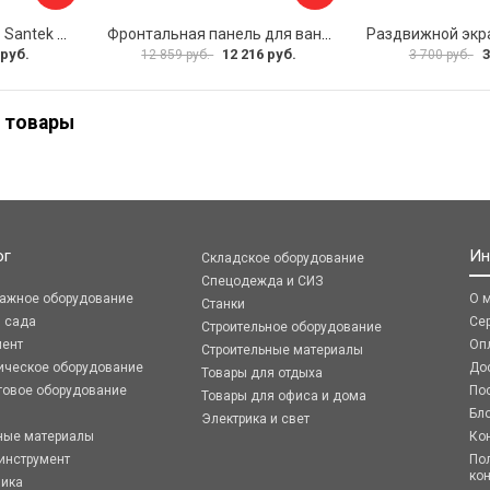
Фронтальная панель Santek МОНАКО 1.WH50.1.568 00000072706
Фронтальная панель для ванны Santek КАННЫ 1.WH50.1.660 00061620
 руб.
12 216 руб.
3
12 859 руб.
3 700 руб.
 товары
ог
Ин
Складское оборудование
Спецодежда и СИЗ
ражное оборудование
О 
Станки
я сада
Се
Строительное оборудование
мент
Оп
Строительные материалы
ическое оборудование
До
Товары для отдыха
говое оборудование
По
Товары для офиса и дома
Бл
Электрика и свет
ные материалы
Ко
инструмент
По
ко
ника