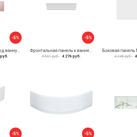
-5%
-5%
Раздвижной экран под ванну PERFECTO LINEA 36-000176
Фронтальная панель к ванне Мия Aquatek EKR-F0000083 00000089316
 руб.
4 276 руб.
4
4 501 руб.
4 248 руб.
-5%
-5%