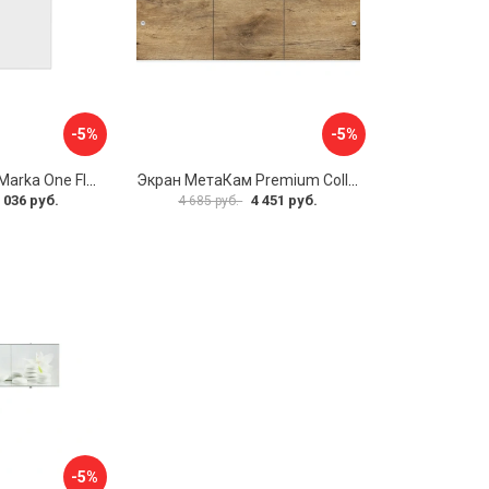
-5%
-5%
Боковая панель Marka One Flat 80 MG L 02бфл80мгл
Экран МетаКам Premium Collection 4650208860133
 036 руб.
4 451 руб.
4 685 руб.
-5%