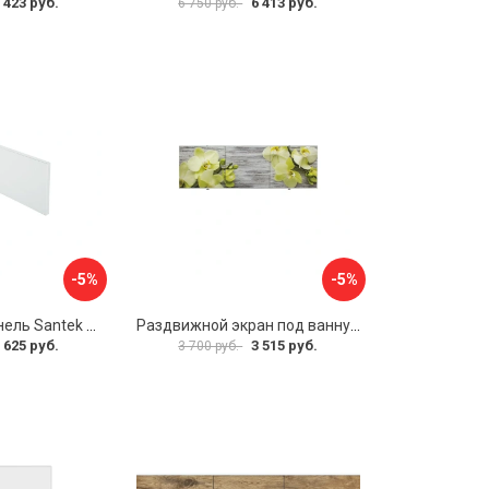
 423 руб.
6 413 руб.
6 750 руб.
-5%
-5%
Фронтальная панель Santek 1.WH30.2.498 00000067322
Раздвижной экран под ванну PERFECTO LINEA 36-031509
 625 руб.
3 515 руб.
3 700 руб.