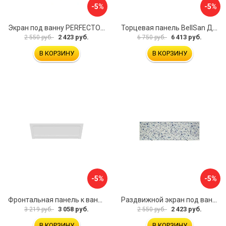
-5%
-5%
Экран под ванну PERFECTO LINEA 36-000157
Торцевая панель BellSan Даниелла 4627171531049
2 423 руб.
6 413 руб.
2 550 руб.
6 750 руб.
В КОРЗИНУ
В КОРЗИНУ
-5%
-5%
Фронтальная панель к ванне Мия Aquatek 00000089315
Раздвижной экран под ванну PERFECTO LINEA 36-001511
3 058 руб.
2 423 руб.
3 219 руб.
2 550 руб.
В КОРЗИНУ
В КОРЗИНУ