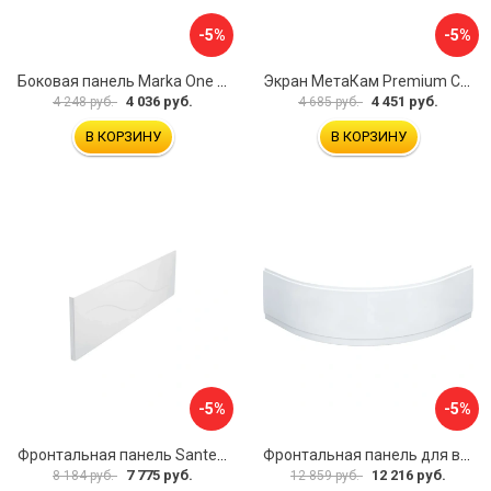
-5%
-5%
Боковая панель Marka One Flat 80 MG L 02бфл80мгл
Экран МетаКам Premium Collection 4650208860133
4 036 руб.
4 451 руб.
4 248 руб.
4 685 руб.
В КОРЗИНУ
В КОРЗИНУ
-5%
-5%
Фронтальная панель Santek МОНАКО 1.WH50.1.568 00000072706
Фронтальная панель для ванны Santek КАННЫ 1.WH50.1.660 00061620
7 775 руб.
12 216 руб.
8 184 руб.
12 859 руб.