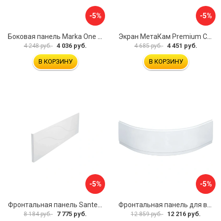
-5%
-5%
Боковая панель Marka One Flat 80 MG L 02бфл80мгл
Экран МетаКам Premium Collection 4650208860133
4 036 руб.
4 451 руб.
4 248 руб.
4 685 руб.
В КОРЗИНУ
В КОРЗИНУ
-5%
-5%
Фронтальная панель Santek МОНАКО 1.WH50.1.568 00000072706
Фронтальная панель для ванны Santek КАННЫ 1.WH50.1.660 00061620
7 775 руб.
12 216 руб.
8 184 руб.
12 859 руб.