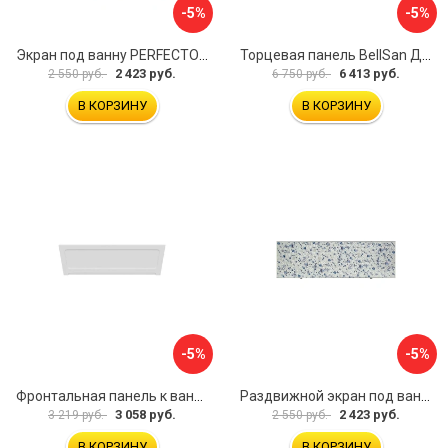
-5%
-5%
Экран под ванну PERFECTO LINEA 36-000157
Торцевая панель BellSan Даниелла 4627171531049
2 423 руб.
6 413 руб.
2 550 руб.
6 750 руб.
В КОРЗИНУ
В КОРЗИНУ
-5%
-5%
Фронтальная панель к ванне Мия Aquatek 00000089315
Раздвижной экран под ванну PERFECTO LINEA 36-001511
3 058 руб.
2 423 руб.
3 219 руб.
2 550 руб.
В КОРЗИНУ
В КОРЗИНУ