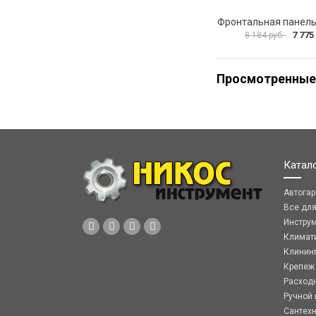
7 775
8 184 руб.
Просмотренные
Катал
Автога
Все дл
Инстру
Климат
Клинин
Крепеж
Расход
Ручной 
Сантех