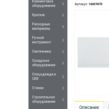
Клининговое
Артикул:
16037473
оборудование
Крепеж
Расходные
материалы
Ручной
инструмент
Сантехника
Складское
оборудование
Спецодежда и
СИЗ
Станки
Строительное
оборудование
Описание