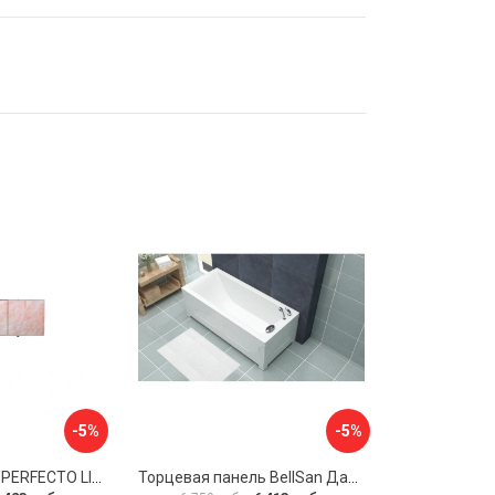
-5%
-5%
Экран под ванну PERFECTO LINEA 36-000157
Торцевая панель BellSan Даниелла 4627171531049