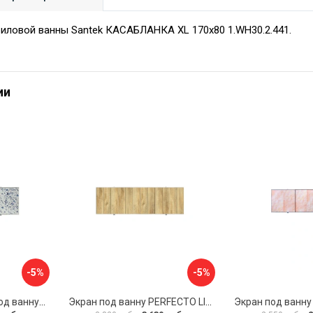
иловой ванны Santek КАСАБЛАНКА XL 170х80 1.WH30.2.441.
ии
-5%
-5%
Раздвижной экран под ванну PERFECTO LINEA 36-001711
Экран под ванну PERFECTO LINEA 3D 1,7 м 36-031818