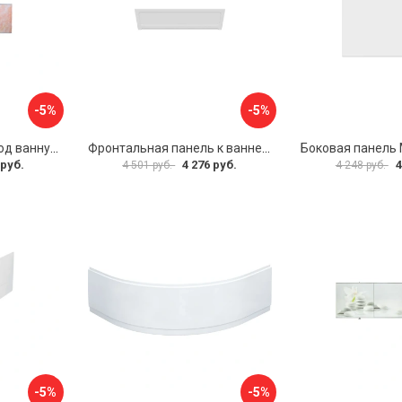
-5%
-5%
Раздвижной экран под ванну PERFECTO LINEA 36-000176
Фронтальная панель к ванне Мия Aquatek EKR-F0000083 00000089316
 руб.
4 276 руб.
4
4 501 руб.
4 248 руб.
-5%
-5%