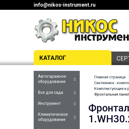
info@nikos-instrument.ru
КАТАЛОГ
СЕР
Автогаражное
Главная страница
оборудование
Сантехника - комп
Комплектующие и р
Все для сада
Фронтальная панел
Инструмент
Фронтал
Климатическое
1.WH30.
оборудование