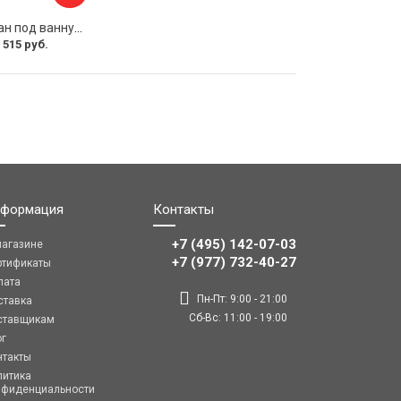
Раздвижной экран под ванну PERFECTO LINEA 36-031508
 515 руб.
формация
Контакты
+7 (495) 142-07-03
магазине
‎‎+7 (977) 732-40-27
ртификаты
лата
Пн-Пт: 9:00 - 21:00
ставка
Сб-Вс: 11:00 - 19:00
ставщикам
ог
нтакты
литика
нфиденциальности