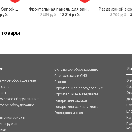
Фронтальная панель Santek МОНАКО 1.WH50.1.568 00000072706
Фронтальная панель для ванны Santek КАННЫ 1.WH50.1.660 00061620
 руб.
12 216 руб.
3
12 859 руб.
3 700 руб.
 товары
ог
Ин
Складское оборудование
Спецодежда и СИЗ
ражное оборудование
О 
Станки
я сада
Се
Строительное оборудование
мент
Оп
Строительные материалы
ическое оборудование
До
Товары для отдыха
говое оборудование
По
Товары для офиса и дома
Бл
Электрика и свет
ные материалы
Ко
инструмент
По
ко
ника