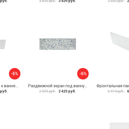
 руб.
3 639 руб.
2
3 830 руб.
2 550 руб.
-5%
-5%
Фронтальная панель к ванне Мия Aquatek 00000089315
Раздвижной экран под ванну PERFECTO LINEA 36-001511
 руб.
2 423 руб.
6
2 550 руб.
6 974 руб.