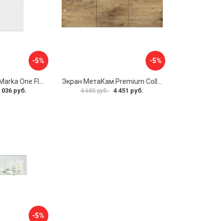
-5%
-5%
Боковая панель Marka One Flat 80 MG L 02бфл80мгл
Экран МетаКам Premium Collection 4650208860133
 036 руб.
4 451 руб.
4 685 руб.
-5%