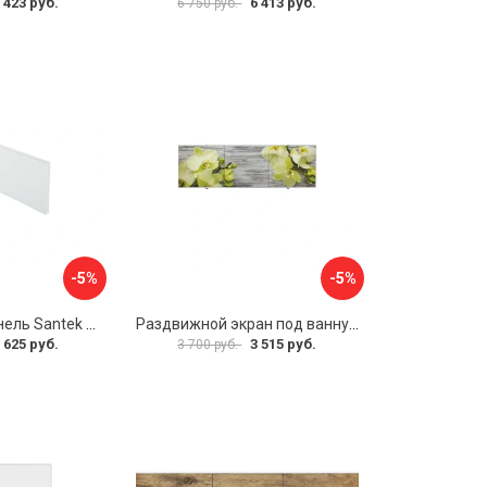
 423 руб.
6 413 руб.
6 750 руб.
-5%
-5%
Фронтальная панель Santek 1.WH30.2.498 00000067322
Раздвижной экран под ванну PERFECTO LINEA 36-031509
 625 руб.
3 515 руб.
3 700 руб.