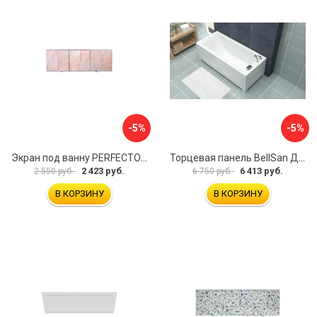
-5%
-5%
Экран под ванну PERFECTO LINEA 36-000157
Торцевая панель BellSan Даниелла 4627171531049
2 423 руб.
6 413 руб.
2 550 руб.
6 750 руб.
В КОРЗИНУ
В КОРЗИНУ