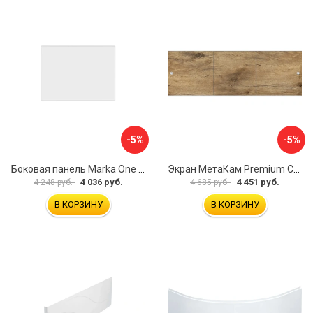
-5%
-5%
Боковая панель Marka One Flat 80 MG L 02бфл80мгл
Экран МетаКам Premium Collection 4650208860133
4 036 руб.
4 451 руб.
4 248 руб.
4 685 руб.
В КОРЗИНУ
В КОРЗИНУ