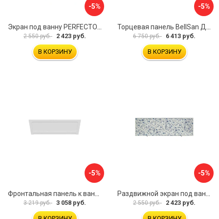
-5%
-5%
Экран под ванну PERFECTO LINEA 36-000157
Торцевая панель BellSan Даниелла 4627171531049
2 423 руб.
6 413 руб.
2 550 руб.
6 750 руб.
В КОРЗИНУ
В КОРЗИНУ
-5%
-5%
Фронтальная панель к ванне Мия Aquatek 00000089315
Раздвижной экран под ванну PERFECTO LINEA 36-001511
3 058 руб.
2 423 руб.
3 219 руб.
2 550 руб.
В КОРЗИНУ
В КОРЗИНУ