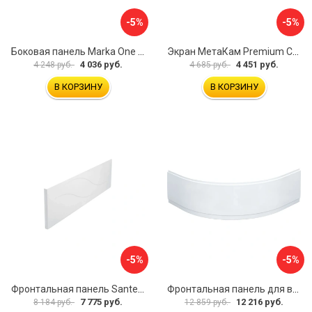
-5%
-5%
Боковая панель Marka One Flat 80 MG L 02бфл80мгл
Экран МетаКам Premium Collection 4650208860133
4 036 руб.
4 451 руб.
4 248 руб.
4 685 руб.
В КОРЗИНУ
В КОРЗИНУ
-5%
-5%
Фронтальная панель Santek МОНАКО 1.WH50.1.568 00000072706
Фронтальная панель для ванны Santek КАННЫ 1.WH50.1.660 00061620
7 775 руб.
12 216 руб.
8 184 руб.
12 859 руб.