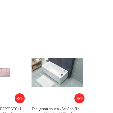
-5%
-5%
Экран под ванну PERFECTO LINEA 36-000157
Торцевая панель BellSan Даниелла 4627171531049