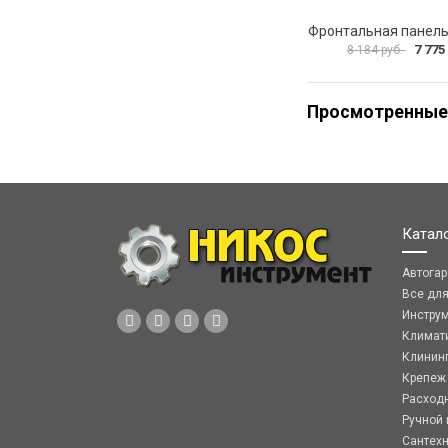
7 775
8 184 руб.
Просмотренные
Катал
Автога
Все дл
Инстру
Климат
Клинин
Крепеж
Расход
Ручной 
Сантех