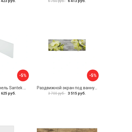
 423 руб.
6 413 руб.
6 750 руб.
-5%
-5%
Фронтальная панель Santek 1.WH30.2.498 00000067322
Раздвижной экран под ванну PERFECTO LINEA 36-031509
 625 руб.
3 515 руб.
3 700 руб.