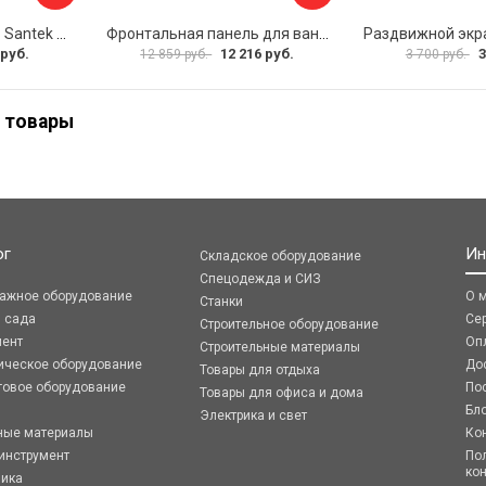
Фронтальная панель Santek МОНАКО 1.WH50.1.568 00000072706
Фронтальная панель для ванны Santek КАННЫ 1.WH50.1.660 00061620
 руб.
12 216 руб.
3
12 859 руб.
3 700 руб.
 товары
ог
Ин
Складское оборудование
Спецодежда и СИЗ
ражное оборудование
О 
Станки
я сада
Се
Строительное оборудование
мент
Оп
Строительные материалы
ическое оборудование
До
Товары для отдыха
говое оборудование
По
Товары для офиса и дома
Бл
Электрика и свет
ные материалы
Ко
инструмент
По
ко
ника