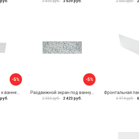
 руб.
3 639 руб.
2
3 830 руб.
2 550 руб.
-5%
-5%
Фронтальная панель к ванне Мия Aquatek 00000089315
Раздвижной экран под ванну PERFECTO LINEA 36-001511
 руб.
2 423 руб.
6
2 550 руб.
6 974 руб.