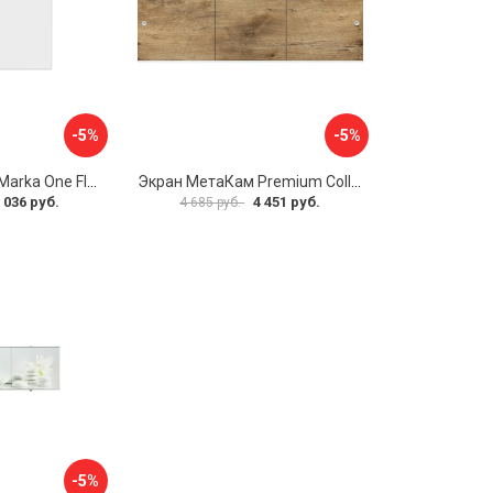
-5%
-5%
Боковая панель Marka One Flat 80 MG L 02бфл80мгл
Экран МетаКам Premium Collection 4650208860133
 036 руб.
4 451 руб.
4 685 руб.
-5%