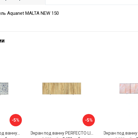
ель Aquanet MALTA NEW 150
ии
-5%
-5%
Раздвижной экран под ванну PERFECTO LINEA 36-001711
Экран под ванну PERFECTO LINEA 3D 1,7 м 36-031818