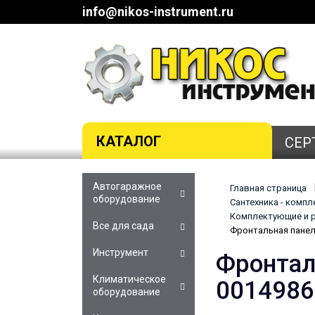
info@nikos-instrument.ru
КАТАЛОГ
СЕР
Автогаражное
Главная страница
оборудование
Сантехника - комп
Комплектующие и р
Все для сада
Фронтальная панел
Инструмент
Фронтал
Климатическое
0014986
оборудование