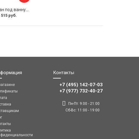
Раздвижной экран под ванну PERFECTO LINEA 36-031508
 515 руб.
формация
Контакты
+7 (495) 142-07-03
магазине
‎‎+7 (977) 732-40-27
ртификаты
лата
Пн-Пт: 9:00 - 21:00
ставка
Сб-Вс: 11:00 - 19:00
ставщикам
ог
нтакты
литика
нфиденциальности