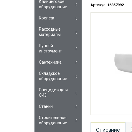
Клининговое
Артикул:
16357992
оборудование
Крепеж
Расходные
материалы
Ручной
инструмент
Сантехника
Складское
оборудование
Спецодежда и
СИЗ
Станки
Строительное
оборудование
Описание