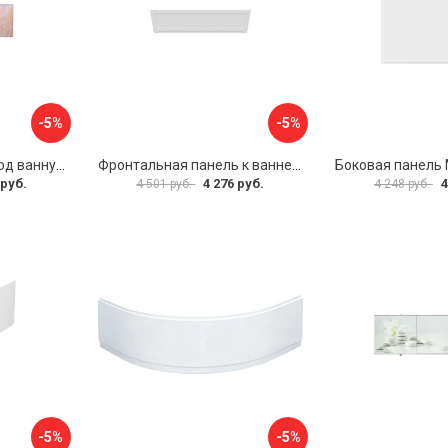
-5%
-5%
Раздвижной экран под ванну PERFECTO LINEA 36-000176
Фронтальная панель к ванне Мия Aquatek EKR-F0000083 00000089316
 руб.
4 276 руб.
4
4 501 руб.
4 248 руб.
-5%
-5%