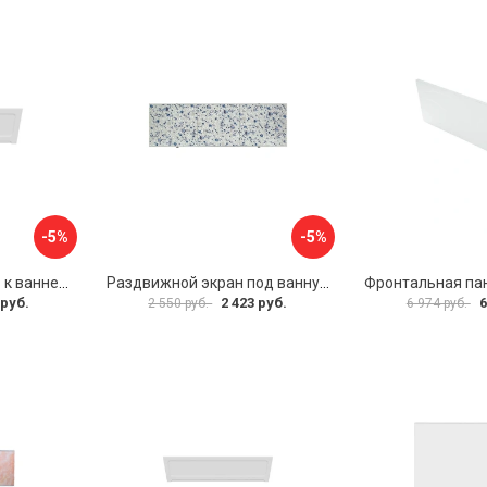
-5%
-5%
Фронтальная панель к ванне Мия Aquatek 00000089315
Раздвижной экран под ванну PERFECTO LINEA 36-001511
 руб.
2 423 руб.
6
2 550 руб.
6 974 руб.