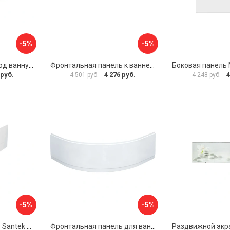
-5%
-5%
Раздвижной экран под ванну PERFECTO LINEA 36-000176
Фронтальная панель к ванне Мия Aquatek EKR-F0000083 00000089316
 руб.
4 276 руб.
4
4 501 руб.
4 248 руб.
-5%
-5%
Фронтальная панель Santek МОНАКО 1.WH50.1.568 00000072706
Фронтальная панель для ванны Santek КАННЫ 1.WH50.1.660 00061620