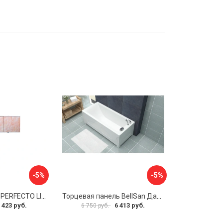
-5%
-5%
Экран под ванну PERFECTO LINEA 36-000157
Торцевая панель BellSan Даниелла 4627171531049
 423 руб.
6 413 руб.
6 750 руб.