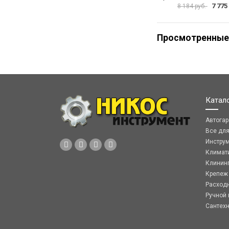
7 775
8 184 руб.
Просмотренные
Катал
Автога
Все дл
Инстру
Климат
Клинин
Крепеж
Расход
Ручной 
Сантех