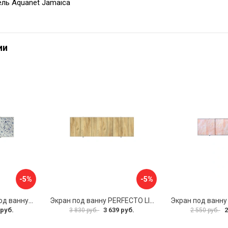
ль Aquanet Jamaica
ии
-5%
-5%
Раздвижной экран под ванну PERFECTO LINEA 36-001711
Экран под ванну PERFECTO LINEA 3D 1,7 м 36-031818
 руб.
3 639 руб.
2
3 830 руб.
2 550 руб.