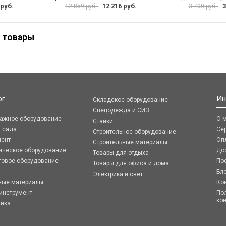
 руб.
12 216 руб.
3
12 859 руб.
3 700 руб.
 товары
ог
Ин
Складское оборудование
Спецодежда и СИЗ
ражное оборудование
О 
Станки
я сада
Се
Строительное оборудование
мент
Оп
Строительные материалы
ическое оборудование
До
Товары для отдыха
говое оборудование
По
Товары для офиса и дома
Бл
Электрика и свет
ные материалы
Ко
инструмент
По
ко
ника