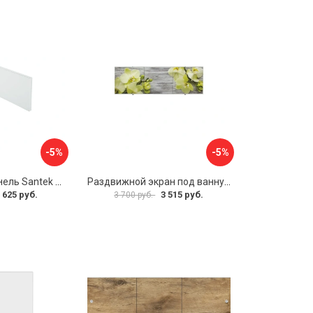
-5%
-5%
Фронтальная панель Santek 1.WH30.2.498 00000067322
Раздвижной экран под ванну PERFECTO LINEA 36-031509
 625 руб.
3 515 руб.
3 700 руб.