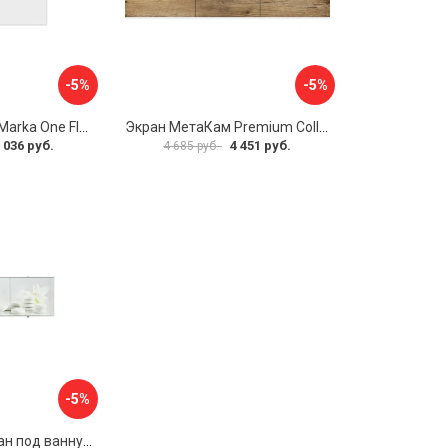
-5%
-5%
Боковая панель Marka One Flat 80 MG L 02бфл80мгл
Экран МетаКам Premium Collection 4650208860133
 036 руб.
4 451 руб.
4 685 руб.
-5%
Раздвижной экран под ванну PERFECTO LINEA 36-031508