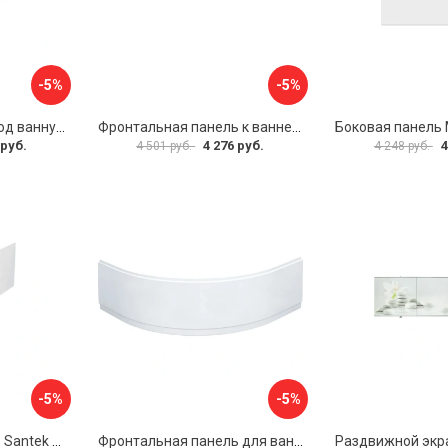
-5%
-5%
Раздвижной экран под ванну PERFECTO LINEA 36-000176
Фронтальная панель к ванне Мия Aquatek EKR-F0000083 00000089316
 руб.
4 276 руб.
4
4 501 руб.
4 248 руб.
-5%
-5%
Фронтальная панель Santek МОНАКО 1.WH50.1.568 00000072706
Фронтальная панель для ванны Santek КАННЫ 1.WH50.1.660 00061620