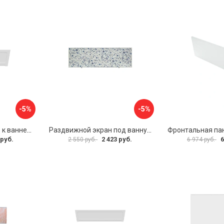
-5%
-5%
Фронтальная панель к ванне Мия Aquatek 00000089315
Раздвижной экран под ванну PERFECTO LINEA 36-001511
 руб.
2 423 руб.
6
2 550 руб.
6 974 руб.