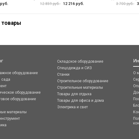
 руб.
12 216 руб.
3
12 859 руб.
3 700 руб.
 товары
ог
Ин
Складское оборудование
Спецодежда и СИЗ
ражное оборудование
О 
Станки
я сада
Се
Строительное оборудование
мент
Оп
Строительные материалы
ическое оборудование
До
Товары для отдыха
говое оборудование
По
Товары для офиса и дома
Бл
Электрика и свет
ные материалы
Ко
инструмент
По
ко
ника