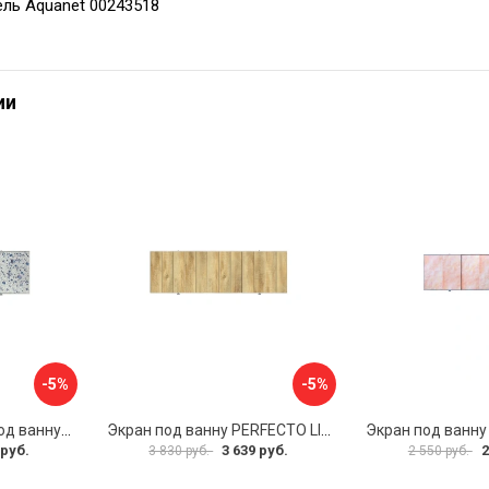
ль Aquanet 00243518
ии
-5%
-5%
Раздвижной экран под ванну PERFECTO LINEA 36-001711
Экран под ванну PERFECTO LINEA 3D 1,7 м 36-031818
 руб.
3 639 руб.
2
3 830 руб.
2 550 руб.