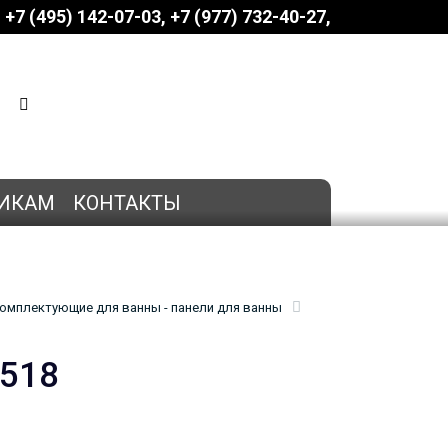
+7 (495) 142-07-03
‎‎+7 (977) 732-40-27
КОРЗИНА
0 позиций
на сумму
0 руб.
ИКАМ
КОНТАКТЫ
омплектующие для ванны - панели для ванны
3518