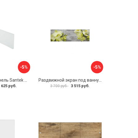
-5%
-5%
Фронтальная панель Santek 1.WH30.2.498 00000067322
Раздвижной экран под ванну PERFECTO LINEA 36-031509
 625 руб.
3 515 руб.
3 700 руб.