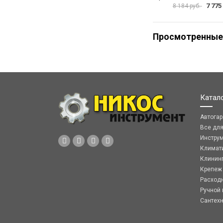
7 775
8 184 руб.
Просмотренные
Катал
Автога
Все дл
Инстру
Климат
Клинин
Крепеж
Расход
Ручной 
Сантех