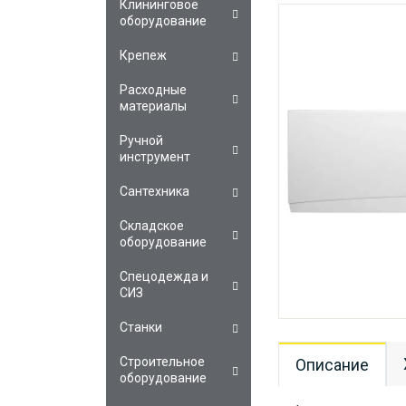
Клининговое
оборудование
Крепеж
Расходные
материалы
Ручной
инструмент
Сантехника
Складское
оборудование
Спецодежда и
СИЗ
Станки
Строительное
Описание
оборудование