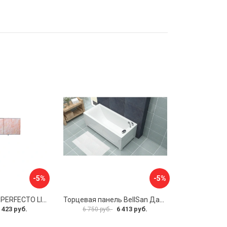
-5%
-5%
Экран под ванну PERFECTO LINEA 36-000157
Торцевая панель BellSan Даниелла 4627171531049
 423 руб.
6 413 руб.
6 750 руб.