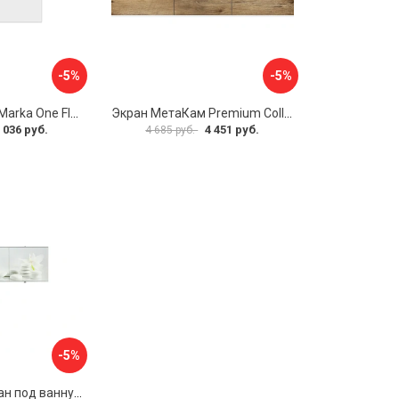
-5%
-5%
Боковая панель Marka One Flat 80 MG L 02бфл80мгл
Экран МетаКам Premium Collection 4650208860133
 036 руб.
4 451 руб.
4 685 руб.
-5%
Раздвижной экран под ванну PERFECTO LINEA 36-031508