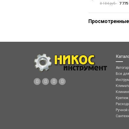
7 775
8 184 руб.
Просмотренные
Катал
Автога
Все дл
Инстру
Климат
Клинин
Крепеж
Расход
Ручной 
Сантех