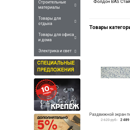
Фолдон BAS Стай
Строительные
материалы
Товары для
отдыха
Товары категор
Товары для офиса
и дома
Электрика и свет
2 489
2 620 руб.