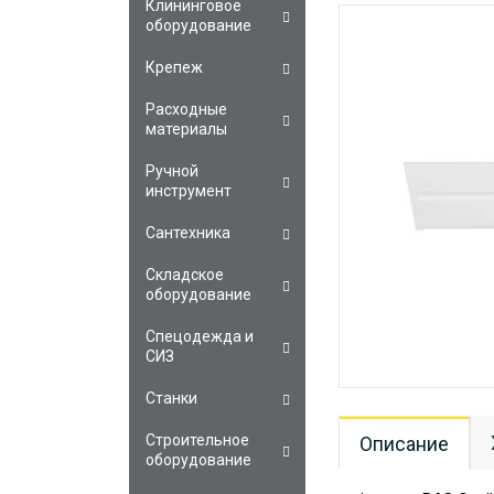
Клининговое
оборудование
Крепеж
Расходные
материалы
Ручной
инструмент
Сантехника
Складское
оборудование
Спецодежда и
СИЗ
Станки
Строительное
Описание
оборудование