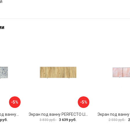
л
ии
-5%
-5%
Раздвижной экран под ванну PERFECTO LINEA 36-001711
Экран под ванну PERFECTO LINEA 3D 1,7 м 36-031818
 руб.
3 639 руб.
2
3 830 руб.
2 550 руб.