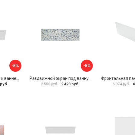
-5%
-5%
Фронтальная панель к ванне Мия Aquatek 00000089315
Раздвижной экран под ванну PERFECTO LINEA 36-001511
 руб.
2 423 руб.
6
2 550 руб.
6 974 руб.