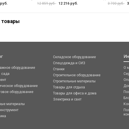
 руб.
12 216 руб.
3
12 859 руб.
3 700 руб.
 товары
ог
Ин
Складское оборудование
Спецодежда и СИЗ
ражное оборудование
О 
Станки
я сада
Се
Строительное оборудование
мент
Оп
Строительные материалы
ическое оборудование
До
Товары для отдыха
говое оборудование
По
Товары для офиса и дома
Бл
Электрика и свет
ные материалы
Ко
инструмент
По
ко
ника