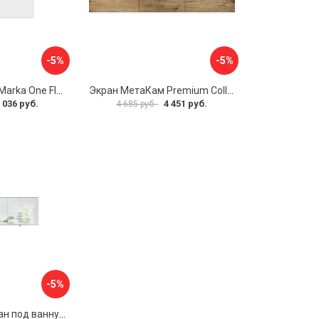
-5%
-5%
Боковая панель Marka One Flat 80 MG L 02бфл80мгл
Экран МетаКам Premium Collection 4650208860133
 036 руб.
4 451 руб.
4 685 руб.
-5%
Раздвижной экран под ванну PERFECTO LINEA 36-031508