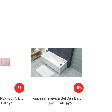
-5%
-5%
Экран под ванну PERFECTO LINEA 36-000157
Торцевая панель BellSan Даниелла 4627171531049
 423 руб.
6 413 руб.
6 750 руб.