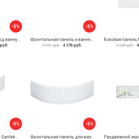
-5%
-5%
Раздвижной экран под ванну PERFECTO LINEA 36-000176
Фронтальная панель к ванне Мия Aquatek EKR-F0000083 00000089316
 руб.
4 276 руб.
4
4 501 руб.
4 248 руб.
-5%
-5%
Фронтальная панель Santek МОНАКО 1.WH50.1.568 00000072706
Фронтальная панель для ванны Santek КАННЫ 1.WH50.1.660 00061620