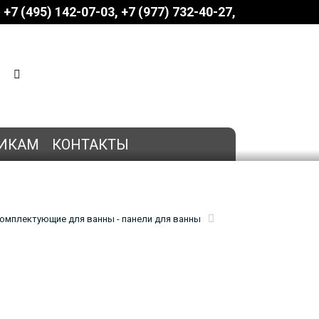
+7 (495) 142-07-03
‎‎+7 (977) 732-40-27
КОРЗИНА
0 позиций
на сумму
0 руб.
ИКАМ
КОНТАКТЫ
омплектующие для ванны - панели для ванны