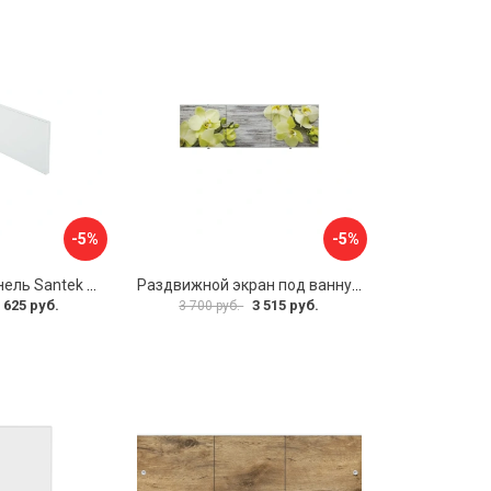
-5%
-5%
Фронтальная панель Santek 1.WH30.2.498 00000067322
Раздвижной экран под ванну PERFECTO LINEA 36-031509
 625 руб.
3 515 руб.
3 700 руб.