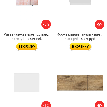
-5%
-5%
Раздвижной экран под ванну PERFECTO LINEA 36-000176
Фронтальная панель к ванне Мия Aquatek EKR-F0000083 00000089316
2 489 руб.
4 276 руб.
2 620 руб.
4 501 руб.
В КОРЗИНУ
В КОРЗИНУ
-5%
-5%