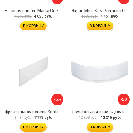
Боковая панель Marka One Flat 80 MG L 02бфл80мгл
Экран МетаКам Premium Collection 4650208860133
4 036 руб.
4 451 руб.
4 248 руб.
4 685 руб.
В КОРЗИНУ
В КОРЗИНУ
-5%
-5%
Фронтальная панель Santek МОНАКО 1.WH50.1.568 00000072706
Фронтальная панель для ванны Santek КАННЫ 1.WH50.1.660 00061620
7 775 руб.
12 216 руб.
8 184 руб.
12 859 руб.
В КОРЗИНУ
В КОРЗИНУ