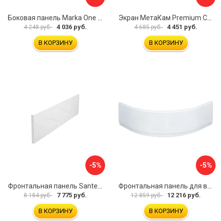
Боковая панель Marka One Flat 80 MG L 02бфл80мгл
Экран МетаКам Premium Collection 4650208860133
4 036 руб.
4 451 руб.
4 248 руб.
4 685 руб.
В КОРЗИНУ
В КОРЗИНУ
-5%
-5%
Фронтальная панель Santek МОНАКО 1.WH50.1.568 00000072706
Фронтальная панель для ванны Santek КАННЫ 1.WH50.1.660 00061620
7 775 руб.
12 216 руб.
8 184 руб.
12 859 руб.
В КОРЗИНУ
В КОРЗИНУ