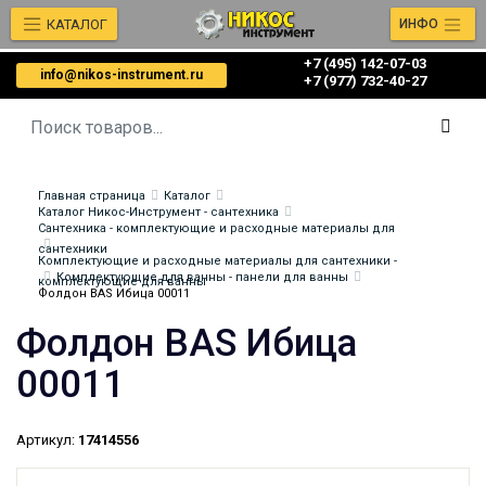
КАТАЛОГ
ИНФО
+7 (495) 142-07-03
info@nikos-instrument.ru
‎‎+7 (977) 732-40-27
Главная страница
Каталог
Каталог Никос-Инструмент - сантехника
Сантехника - комплектующие и расходные материалы для
сантехники
Комплектующие и расходные материалы для сантехники -
Комплектующие для ванны - панели для ванны
комплектующие для ванны
Фолдон BAS Ибица 00011
Фолдон BAS Ибица
00011
Артикул:
17414556