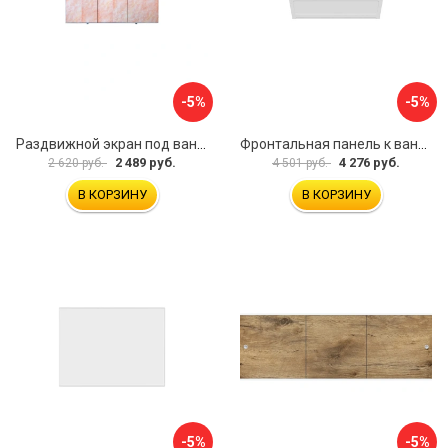
-5%
-5%
Раздвижной экран под ванну PERFECTO LINEA 36-000176
Фронтальная панель к ванне Мия Aquatek EKR-F0000083 00000089316
2 489 руб.
4 276 руб.
2 620 руб.
4 501 руб.
В КОРЗИНУ
В КОРЗИНУ
-5%
-5%