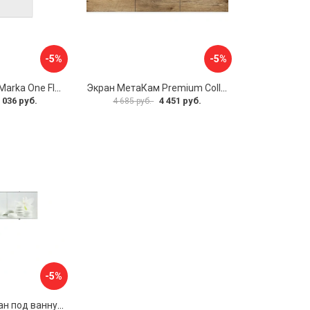
-5%
-5%
Боковая панель Marka One Flat 80 MG L 02бфл80мгл
Экран МетаКам Premium Collection 4650208860133
 036 руб.
4 451 руб.
4 685 руб.
-5%
Раздвижной экран под ванну PERFECTO LINEA 36-031508