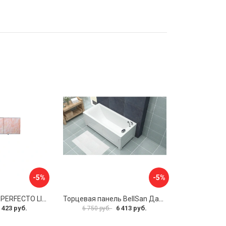
-5%
-5%
Экран под ванну PERFECTO LINEA 36-000157
Торцевая панель BellSan Даниелла 4627171531049
 423 руб.
6 413 руб.
6 750 руб.