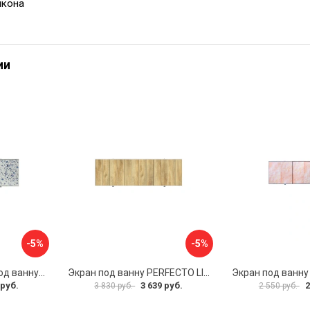
икона
ии
-5%
-5%
Раздвижной экран под ванну PERFECTO LINEA 36-001711
Экран под ванну PERFECTO LINEA 3D 1,7 м 36-031818
 руб.
3 639 руб.
2
3 830 руб.
2 550 руб.