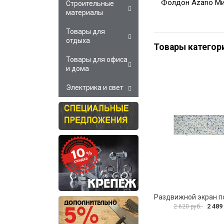
Фолдон Azario М
Строительные
материалы
Товары для
отдыха
Товары категор
Товары для офиса
и дома
Электрика и свет
2 489
2 620 руб.