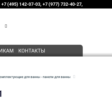
+7 (495) 142-07-03
‎‎+7 (977) 732-40-27
КОРЗИНА
0 позиций
на сумму
0 руб.
ИКАМ
КОНТАКТЫ
омплектующие для ванны - панели для ванны
1