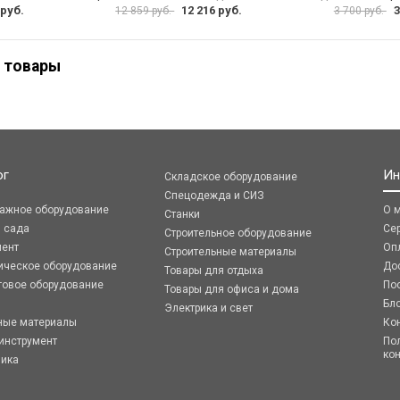
 руб.
12 216 руб.
3
12 859 руб.
3 700 руб.
 товары
ог
Ин
Складское оборудование
Спецодежда и СИЗ
ражное оборудование
О 
Станки
я сада
Се
Строительное оборудование
мент
Оп
Строительные материалы
ическое оборудование
До
Товары для отдыха
говое оборудование
По
Товары для офиса и дома
Бл
Электрика и свет
ные материалы
Ко
инструмент
По
ко
ника