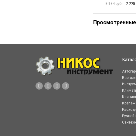
7 775
8 184 руб.
Просмотренные
Катал
Автога
Все дл
Инстру
Климат
Клинин
Крепеж
Расход
Ручной 
Сантех