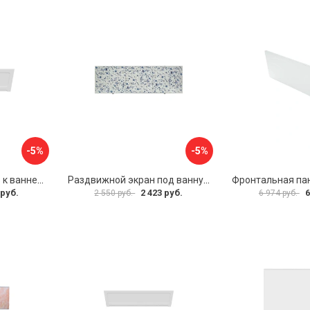
-5%
-5%
Фронтальная панель к ванне Мия Aquatek 00000089315
Раздвижной экран под ванну PERFECTO LINEA 36-001511
 руб.
2 423 руб.
6
2 550 руб.
6 974 руб.