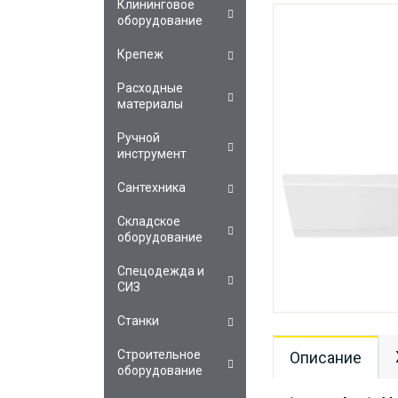
Клининговое
оборудование
Крепеж
Расходные
материалы
Ручной
инструмент
Сантехника
Складское
оборудование
Спецодежда и
СИЗ
Станки
Строительное
Описание
оборудование