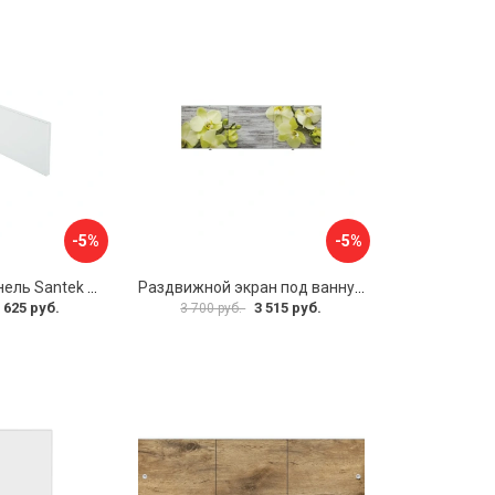
-5%
-5%
Фронтальная панель Santek 1.WH30.2.498 00000067322
Раздвижной экран под ванну PERFECTO LINEA 36-031509
 625 руб.
3 515 руб.
3 700 руб.