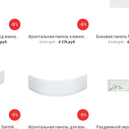
-5%
-5%
Раздвижной экран под ванну PERFECTO LINEA 36-000176
Фронтальная панель к ванне Мия Aquatek EKR-F0000083 00000089316
 руб.
4 276 руб.
4
4 501 руб.
4 248 руб.
-5%
-5%
Фронтальная панель Santek МОНАКО 1.WH50.1.568 00000072706
Фронтальная панель для ванны Santek КАННЫ 1.WH50.1.660 00061620