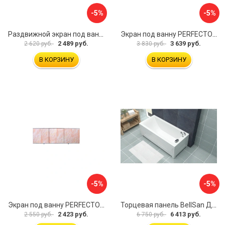
-5%
-5%
Раздвижной экран под ванну PERFECTO LINEA 36-001711
Экран под ванну PERFECTO LINEA 3D 1,7 м 36-031818
2 489 руб.
3 639 руб.
2 620 руб.
3 830 руб.
В КОРЗИНУ
В КОРЗИНУ
-5%
-5%
Экран под ванну PERFECTO LINEA 36-000157
Торцевая панель BellSan Даниелла 4627171531049
2 423 руб.
6 413 руб.
2 550 руб.
6 750 руб.