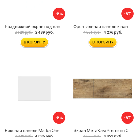
-5%
-5%
Раздвижной экран под ванну PERFECTO LINEA 36-000176
Фронтальная панель к ванне Мия Aquatek EKR-F0000083 00000089316
2 489 руб.
4 276 руб.
2 620 руб.
4 501 руб.
В КОРЗИНУ
В КОРЗИНУ
-5%
-5%
Боковая панель Marka One Flat 80 MG L 02бфл80мгл
Экран МетаКам Premium Collection 4650208860133
4 036 руб.
4 451 руб.
4 248 руб.
4 685 руб.