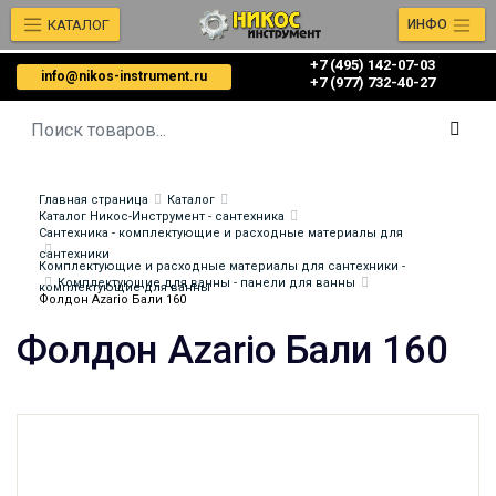
КАТАЛОГ
ИНФО
+7 (495) 142-07-03
info@nikos-instrument.ru
‎‎+7 (977) 732-40-27
Главная страница
Каталог
Каталог Никос-Инструмент - сантехника
Сантехника - комплектующие и расходные материалы для
сантехники
Комплектующие и расходные материалы для сантехники -
Комплектующие для ванны - панели для ванны
комплектующие для ванны
Фолдон Azario Бали 160
Фолдон Azario Бали 160