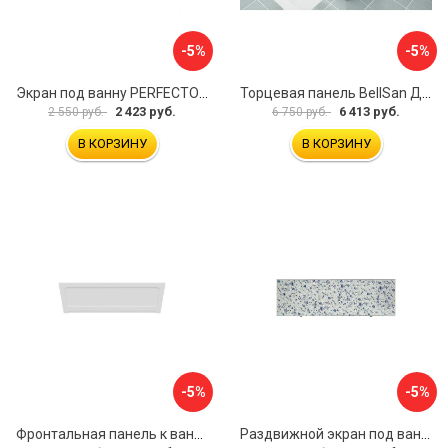
-5%
-5%
Экран под ванну PERFECTO LINEA 36-000157
Торцевая панель BellSan Даниелла 4627171531049
2 423 руб.
6 413 руб.
2 550 руб.
6 750 руб.
В КОРЗИНУ
В КОРЗИНУ
-5%
-5%
Фронтальная панель к ванне Мия Aquatek 00000089315
Раздвижной экран под ванну PERFECTO LINEA 36-001511