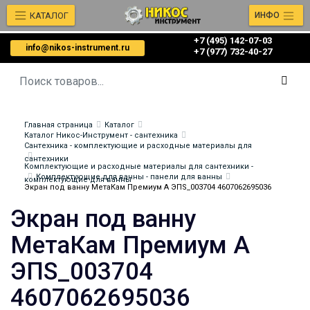
КАТАЛОГ
ИНФО
+7 (495) 142-07-03
info@nikos-instrument.ru
‎‎+7 (977) 732-40-27
Главная страница
Каталог
Каталог Никос-Инструмент - сантехника
Сантехника - комплектующие и расходные материалы для
сантехники
Комплектующие и расходные материалы для сантехники -
Комплектующие для ванны - панели для ванны
комплектующие для ванны
Экран под ванну МетаКам Премиум А ЭПS_003704 4607062695036
Экран под ванну
МетаКам Премиум А
ЭПS_003704
4607062695036