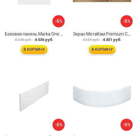
-5%
-5%
Боковая панель Marka One Flat 80 MG L 02бфл80мгл
Экран МетаКам Premium Collection 4650208860133
4 036 руб.
4 451 руб.
4 248 руб.
4 685 руб.
В КОРЗИНУ
В КОРЗИНУ
-5%
-5%