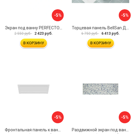
-5%
-5%
Экран под ванну PERFECTO LINEA 36-000157
Торцевая панель BellSan Даниелла 4627171531049
2 423 руб.
6 413 руб.
2 550 руб.
6 750 руб.
В КОРЗИНУ
В КОРЗИНУ
-5%
-5%
Фронтальная панель к ванне Мия Aquatek 00000089315
Раздвижной экран под ванну PERFECTO LINEA 36-001511