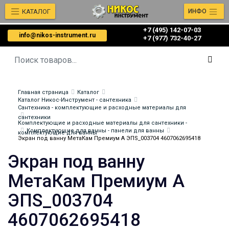
КАТАЛОГ
ИНФО
+7 (495) 142-07-03
info@nikos-instrument.ru
‎‎+7 (977) 732-40-27
Главная страница
Каталог
Каталог Никос-Инструмент - сантехника
Сантехника - комплектующие и расходные материалы для
сантехники
Комплектующие и расходные материалы для сантехники -
Комплектующие для ванны - панели для ванны
комплектующие для ванны
Экран под ванну МетаКам Премиум А ЭПS_003704 4607062695418
Экран под ванну
МетаКам Премиум А
ЭПS_003704
4607062695418