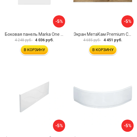
-5%
-5%
Боковая панель Marka One Flat 80 MG L 02бфл80мгл
Экран МетаКам Premium Collection 4650208860133
4 036 руб.
4 451 руб.
4 248 руб.
4 685 руб.
В КОРЗИНУ
В КОРЗИНУ
-5%
-5%