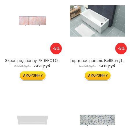
-5%
-5%
Экран под ванну PERFECTO LINEA 36-000157
Торцевая панель BellSan Даниелла 4627171531049
2 423 руб.
6 413 руб.
2 550 руб.
6 750 руб.
В КОРЗИНУ
В КОРЗИНУ