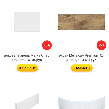
-5%
-5%
Боковая панель Marka One Flat 80 MG L 02бфл80мгл
Экран МетаКам Premium Collection 4650208860133
4 036 руб.
4 451 руб.
4 248 руб.
4 685 руб.
В КОРЗИНУ
В КОРЗИНУ