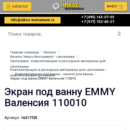
КАТАЛОГ
ИНФО
+7 (495) 142-07-03
info@nikos-instrument.ru
‎‎+7 (977) 732-40-27
Главная страница
Каталог
Каталог Никос-Инструмент - сантехника
Сантехника - комплектующие и расходные материалы для
сантехники
Комплектующие и расходные материалы для сантехники -
Комплектующие для ванны - панели для ванны
комплектующие для ванны
Экран под ванну EMMY Валенсия 110010
Экран под ванну EMMY
Валенсия 110010
Артикул:
16217725