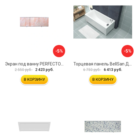
-5%
-5%
Экран под ванну PERFECTO LINEA 36-000157
Торцевая панель BellSan Даниелла 4627171531049
2 423 руб.
6 413 руб.
2 550 руб.
6 750 руб.
В КОРЗИНУ
В КОРЗИНУ