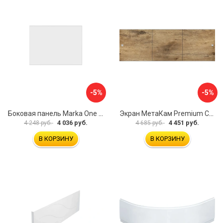
-5%
-5%
Боковая панель Marka One Flat 80 MG L 02бфл80мгл
Экран МетаКам Premium Collection 4650208860133
4 036 руб.
4 451 руб.
4 248 руб.
4 685 руб.
В КОРЗИНУ
В КОРЗИНУ