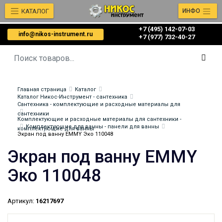
КАТАЛОГ
ИНФО
+7 (495) 142-07-03
info@nikos-instrument.ru
‎‎+7 (977) 732-40-27
Главная страница
Каталог
Каталог Никос-Инструмент - сантехника
Сантехника - комплектующие и расходные материалы для
сантехники
Комплектующие и расходные материалы для сантехники -
Комплектующие для ванны - панели для ванны
комплектующие для ванны
Экран под ванну EMMY Эко 110048
Экран под ванну EMMY
Эко 110048
Артикул:
16217697