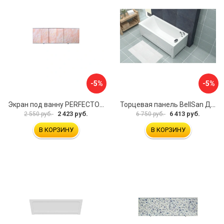
-5%
-5%
Экран под ванну PERFECTO LINEA 36-000157
Торцевая панель BellSan Даниелла 4627171531049
2 423 руб.
6 413 руб.
2 550 руб.
6 750 руб.
В КОРЗИНУ
В КОРЗИНУ