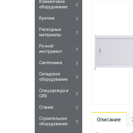
Клининговое
оборудование
Крепеж
Расходные
материалы
Ручной
инструмент
Сантехника
Складское
оборудование
Спецодежда и
СИЗ
Станки
Строительное
Описание
оборудование