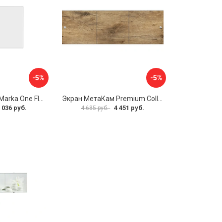
-5%
-5%
Боковая панель Marka One Flat 80 MG L 02бфл80мгл
Экран МетаКам Premium Collection 4650208860133
 036 руб.
4 451 руб.
4 685 руб.