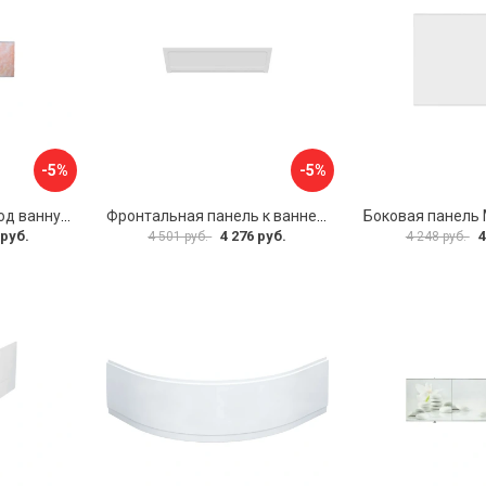
-5%
-5%
Раздвижной экран под ванну PERFECTO LINEA 36-000176
Фронтальная панель к ванне Мия Aquatek EKR-F0000083 00000089316
 руб.
4 276 руб.
4
4 501 руб.
4 248 руб.