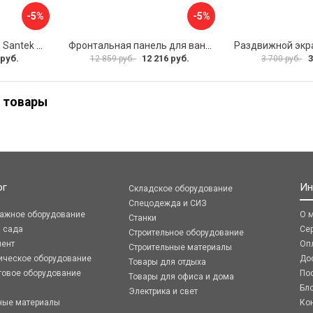
-5%
-5%
Фронтальная панель Santek МОНАКО 1.WH50.1.568 00000072706
Фронтальная панель для ванны Santek КАННЫ 1.WH50.1.660 00061620
 руб.
12 216 руб.
3
12 859 руб.
3 700 руб.
 товары
ог
Ин
Складское оборудование
Спецодежда и СИЗ
ражное оборудование
О 
Станки
я сада
Се
Строительное оборудование
мент
Оп
Строительные материалы
ическое оборудование
До
Товары для отдыха
говое оборудование
По
Товары для офиса и дома
Бл
Электрика и свет
ные материалы
Ко