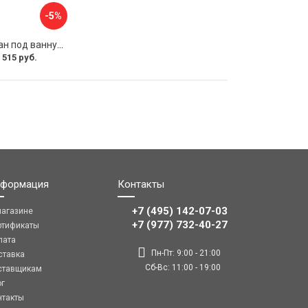
-5%
Раздвижной экран под ванну PERFECTO LINEA 36-031508
 515 руб.
формация
Контакты
+7 (495) 142-07-03
магазине
‎‎+7 (977) 732-40-27
ртификаты
лата
Пн-Пт: 9:00 - 21:00
ставка
Сб-Вс: 11:00 - 19:00
ставщикам
ог
нтакты