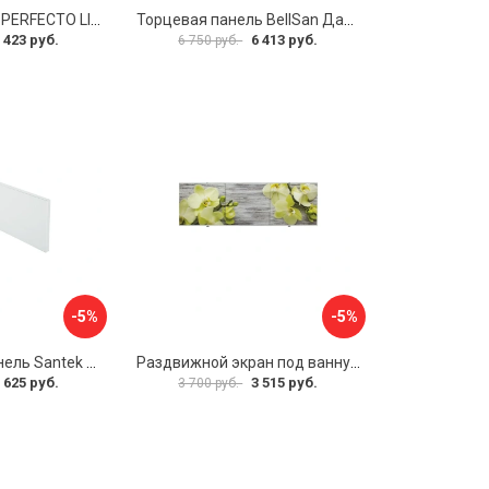
Экран под ванну PERFECTO LINEA 36-000157
Торцевая панель BellSan Даниелла 4627171531049
 423 руб.
6 413 руб.
6 750 руб.
-5%
-5%
Фронтальная панель Santek 1.WH30.2.498 00000067322
Раздвижной экран под ванну PERFECTO LINEA 36-031509
 625 руб.
3 515 руб.
3 700 руб.