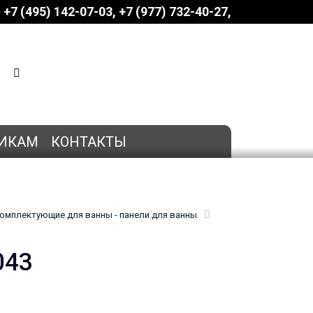
+7 (495) 142-07-03
‎‎+7 (977) 732-40-27
КОРЗИНА
0 позиций
на сумму
0 руб.
ИКАМ
КОНТАКТЫ
омплектующие для ванны - панели для ванны
043