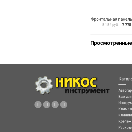
7 775
8 184 руб.
Просмотренные
Катал
Автога
Все дл
Инстру
Климат
Клинин
Крепеж
Расход