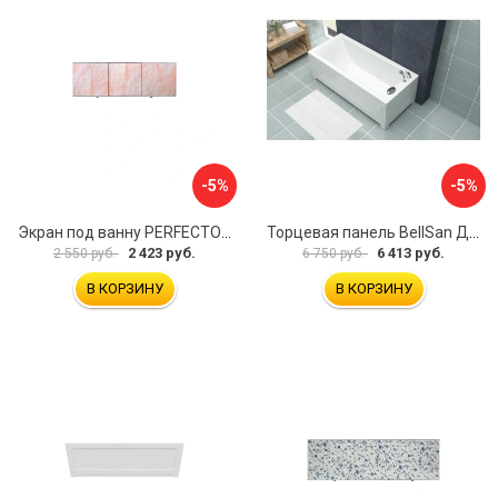
-5%
-5%
Экран под ванну PERFECTO LINEA 36-000157
Торцевая панель BellSan Даниелла 4627171531049
2 423 руб.
6 413 руб.
2 550 руб.
6 750 руб.
В КОРЗИНУ
В КОРЗИНУ