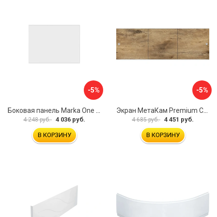
-5%
-5%
Боковая панель Marka One Flat 80 MG L 02бфл80мгл
Экран МетаКам Premium Collection 4650208860133
4 036 руб.
4 451 руб.
4 248 руб.
4 685 руб.
В КОРЗИНУ
В КОРЗИНУ