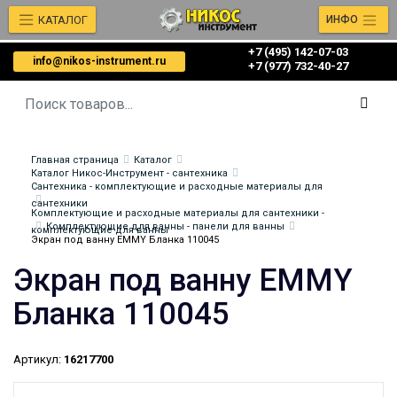
КАТАЛОГ
ИНФО
+7 (495) 142-07-03
info@nikos-instrument.ru
‎‎+7 (977) 732-40-27
Главная страница
Каталог
Каталог Никос-Инструмент - сантехника
Сантехника - комплектующие и расходные материалы для
сантехники
Комплектующие и расходные материалы для сантехники -
Комплектующие для ванны - панели для ванны
комплектующие для ванны
Экран под ванну EMMY Бланка 110045
Экран под ванну EMMY
Бланка 110045
Артикул:
16217700