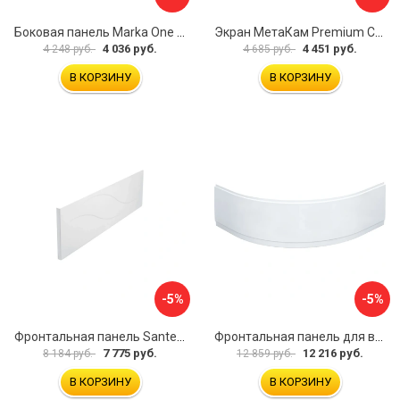
Боковая панель Marka One Flat 80 MG L 02бфл80мгл
Экран МетаКам Premium Collection 4650208860133
4 036 руб.
4 451 руб.
4 248 руб.
4 685 руб.
В КОРЗИНУ
В КОРЗИНУ
-5%
-5%
Фронтальная панель Santek МОНАКО 1.WH50.1.568 00000072706
Фронтальная панель для ванны Santek КАННЫ 1.WH50.1.660 00061620
7 775 руб.
12 216 руб.
8 184 руб.
12 859 руб.
В КОРЗИНУ
В КОРЗИНУ