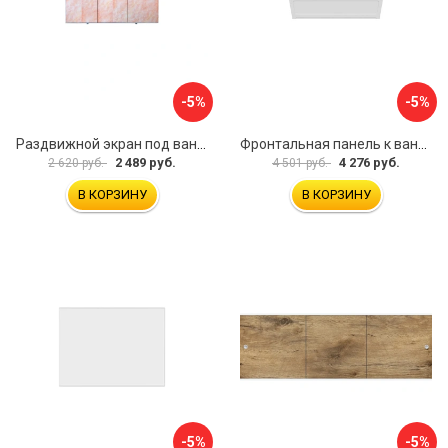
-5%
-5%
Раздвижной экран под ванну PERFECTO LINEA 36-000176
Фронтальная панель к ванне Мия Aquatek EKR-F0000083 00000089316
2 489 руб.
4 276 руб.
2 620 руб.
4 501 руб.
В КОРЗИНУ
В КОРЗИНУ
-5%
-5%