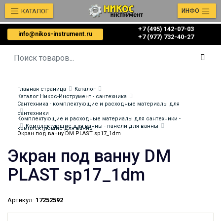
КАТАЛОГ
ИНФО
+7 (495) 142-07-03
info@nikos-instrument.ru
‎‎+7 (977) 732-40-27
Главная страница
Каталог
Каталог Никос-Инструмент - сантехника
Сантехника - комплектующие и расходные материалы для
сантехники
Комплектующие и расходные материалы для сантехники -
Комплектующие для ванны - панели для ванны
комплектующие для ванны
Экран под ванну DM PLAST sp17_1dm
Экран под ванну DM
PLAST sp17_1dm
Артикул:
17252592