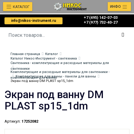
КАТАЛОГ
ИНФО
+7 (495) 142-07-03
info@nikos-instrument.ru
‎‎+7 (977) 732-40-27
Главная страница
Каталог
Каталог Никос-Инструмент - сантехника
Сантехника - комплектующие и расходные материалы для
сантехники
Комплектующие и расходные материалы для сантехники -
Комплектующие для ванны - панели для ванны
комплектующие для ванны
Экран под ванну DM PLAST sp15_1dm
Экран под ванну DM
PLAST sp15_1dm
Артикул:
17252082