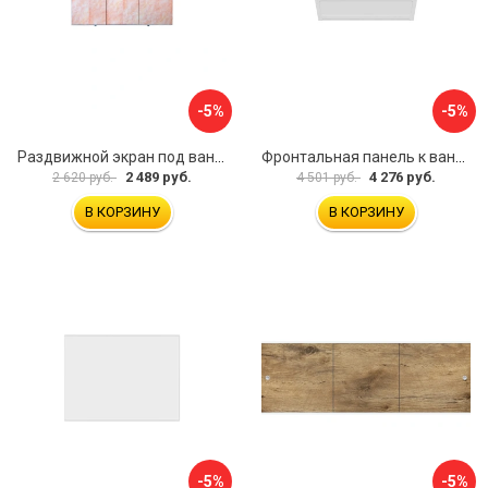
-5%
-5%
Раздвижной экран под ванну PERFECTO LINEA 36-000176
Фронтальная панель к ванне Мия Aquatek EKR-F0000083 00000089316
2 489 руб.
4 276 руб.
2 620 руб.
4 501 руб.
В КОРЗИНУ
В КОРЗИНУ
-5%
-5%