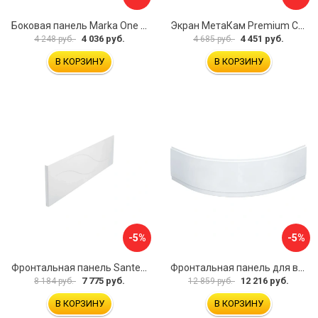
Боковая панель Marka One Flat 80 MG L 02бфл80мгл
Экран МетаКам Premium Collection 4650208860133
4 036 руб.
4 451 руб.
4 248 руб.
4 685 руб.
В КОРЗИНУ
В КОРЗИНУ
-5%
-5%
Фронтальная панель Santek МОНАКО 1.WH50.1.568 00000072706
Фронтальная панель для ванны Santek КАННЫ 1.WH50.1.660 00061620
7 775 руб.
12 216 руб.
8 184 руб.
12 859 руб.
В КОРЗИНУ
В КОРЗИНУ