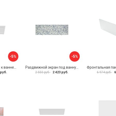
-5%
-5%
Фронтальная панель к ванне Мия Aquatek 00000089315
Раздвижной экран под ванну PERFECTO LINEA 36-001511
 руб.
2 423 руб.
6
2 550 руб.
6 974 руб.