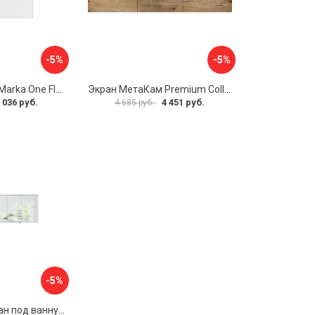
-5%
-5%
Боковая панель Marka One Flat 80 MG L 02бфл80мгл
Экран МетаКам Premium Collection 4650208860133
 036 руб.
4 451 руб.
4 685 руб.
-5%
Раздвижной экран под ванну PERFECTO LINEA 36-031508