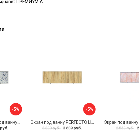
 Aquanet ПРЕМИУМ А
ии
-5%
-5%
Раздвижной экран под ванну PERFECTO LINEA 36-001711
Экран под ванну PERFECTO LINEA 3D 1,7 м 36-031818
 руб.
3 639 руб.
2
3 830 руб.
2 550 руб.