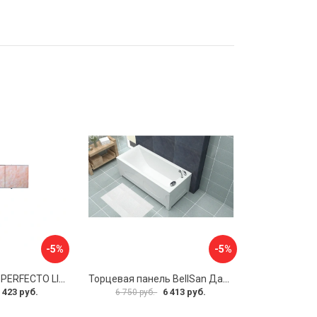
-5%
-5%
Экран под ванну PERFECTO LINEA 36-000157
Торцевая панель BellSan Даниелла 4627171531049
 423 руб.
6 413 руб.
6 750 руб.