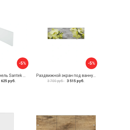
-5%
-5%
Фронтальная панель Santek 1.WH30.2.498 00000067322
Раздвижной экран под ванну PERFECTO LINEA 36-031509
 625 руб.
3 515 руб.
3 700 руб.