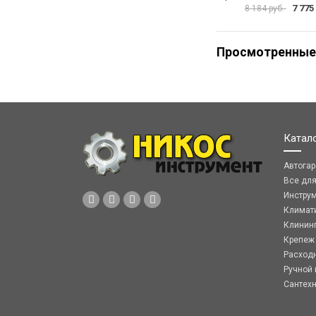
7 775
8 184 руб.
Просмотренные
Катал
Автога
Все дл
Инстру
Климат
Клинин
Крепеж
Расход
Ручной 
Сантех