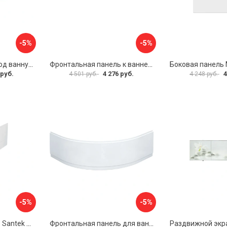
-5%
-5%
Раздвижной экран под ванну PERFECTO LINEA 36-000176
Фронтальная панель к ванне Мия Aquatek EKR-F0000083 00000089316
 руб.
4 276 руб.
4
4 501 руб.
4 248 руб.
-5%
-5%
Фронтальная панель Santek МОНАКО 1.WH50.1.568 00000072706
Фронтальная панель для ванны Santek КАННЫ 1.WH50.1.660 00061620