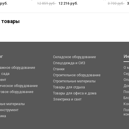
 руб.
12 216 руб.
3
12 859 руб.
3 700 руб.
 товары
ог
Ин
Складское оборудование
Спецодежда и СИЗ
ражное оборудование
О 
Станки
я сада
Се
Строительное оборудование
мент
Оп
Строительные материалы
ическое оборудование
До
Товары для отдыха
говое оборудование
По
Товары для офиса и дома
Бл
Электрика и свет
ные материалы
Ко
инструмент
По
ко
ника