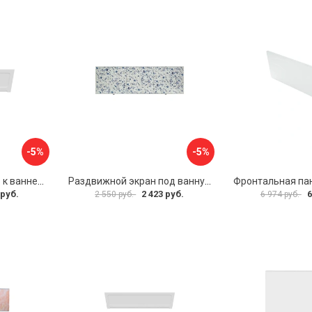
-5%
-5%
Фронтальная панель к ванне Мия Aquatek 00000089315
Раздвижной экран под ванну PERFECTO LINEA 36-001511
 руб.
2 423 руб.
6
2 550 руб.
6 974 руб.