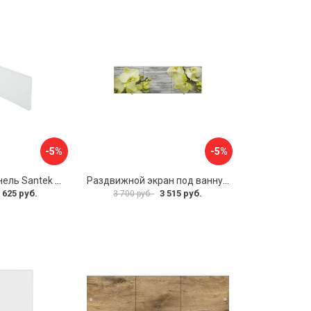
-5%
-5%
Фронтальная панель Santek 1.WH30.2.498 00000067322
Раздвижной экран под ванну PERFECTO LINEA 36-031509
 625 руб.
3 515 руб.
3 700 руб.