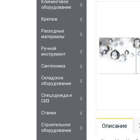
Клининговое
оборудование
Крепеж
Расходные
материалы
Ручной
инструмент
Сантехника
Складское
оборудование
Спецодежда и
СИЗ
Станки
Строительное
Описание
оборудование