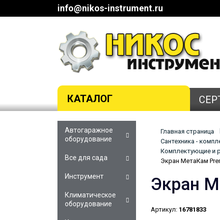
info@nikos-instrument.ru
КАТАЛОГ
СЕР
Автогаражное
Главная страница
оборудование
Сантехника - комп
Комплектующие и р
Все для сада
Экран МетаКам Prem
Инструмент
Экран М
Климатическое
оборудование
Артикул:
16781833