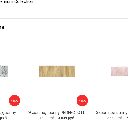
emium Collection
ии
-5%
-5%
Раздвижной экран под ванну PERFECTO LINEA 36-001711
Экран под ванну PERFECTO LINEA 3D 1,7 м 36-031818
 руб.
3 639 руб.
2
3 830 руб.
2 550 руб.