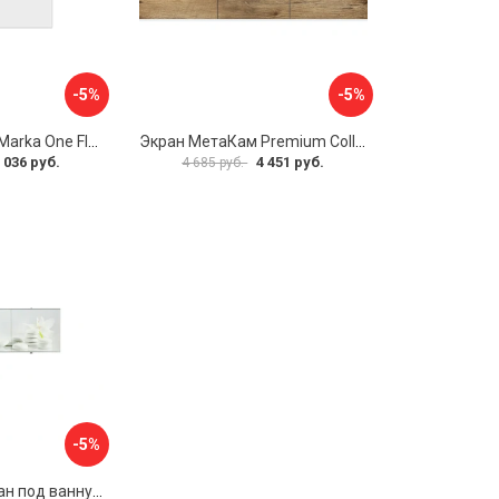
-5%
-5%
Боковая панель Marka One Flat 80 MG L 02бфл80мгл
Экран МетаКам Premium Collection 4650208860133
 036 руб.
4 451 руб.
4 685 руб.
-5%
Раздвижной экран под ванну PERFECTO LINEA 36-031508