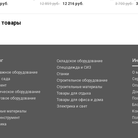
 руб.
12 216 руб.
3
12 859 руб.
3 700 руб.
 товары
ог
Ин
Складское оборудование
Спецодежда и СИЗ
ражное оборудование
О 
Станки
я сада
Се
Строительное оборудование
мент
Оп
Строительные материалы
ическое оборудование
До
Товары для отдыха
говое оборудование
По
Товары для офиса и дома
Бл
Электрика и свет
ные материалы
Ко
инструмент
По
ко
ника