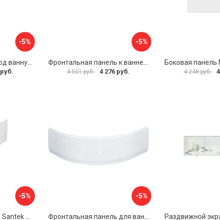
-5%
-5%
Раздвижной экран под ванну PERFECTO LINEA 36-000176
Фронтальная панель к ванне Мия Aquatek EKR-F0000083 00000089316
 руб.
4 276 руб.
4
4 501 руб.
4 248 руб.
-5%
-5%
Фронтальная панель Santek МОНАКО 1.WH50.1.568 00000072706
Фронтальная панель для ванны Santek КАННЫ 1.WH50.1.660 00061620