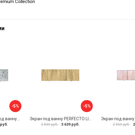
emium Collection
ии
-5%
-5%
Раздвижной экран под ванну PERFECTO LINEA 36-001711
Экран под ванну PERFECTO LINEA 3D 1,7 м 36-031818
 руб.
3 639 руб.
2
3 830 руб.
2 550 руб.