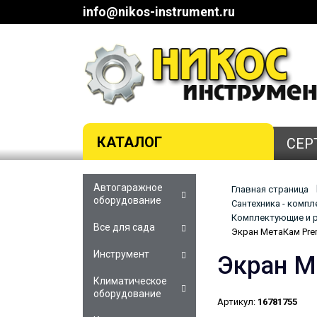
info@nikos-instrument.ru
КАТАЛОГ
СЕР
Автогаражное
Главная страница
оборудование
Сантехника - комп
Комплектующие и р
Все для сада
Экран МетаКам Prem
Инструмент
Экран М
Климатическое
оборудование
Артикул:
16781755