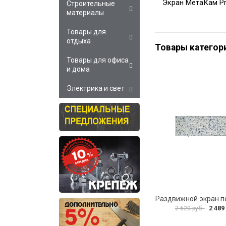
Экран МетаКам Pr
Строительные
материалы
Товары для
отдыха
Товары категор
Товары для офиса
и дома
Электрика и свет
2 489
2 620 руб.