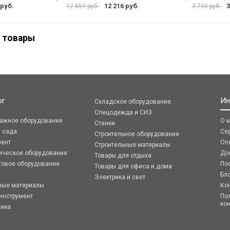
 руб.
12 216 руб.
3
12 859 руб.
3 700 руб.
 товары
ог
Ин
Складское оборудование
Спецодежда и СИЗ
ражное оборудование
О 
Станки
я сада
Се
Строительное оборудование
мент
Оп
Строительные материалы
ическое оборудование
До
Товары для отдыха
говое оборудование
По
Товары для офиса и дома
Бл
Электрика и свет
ные материалы
Ко
инструмент
По
ко
ника