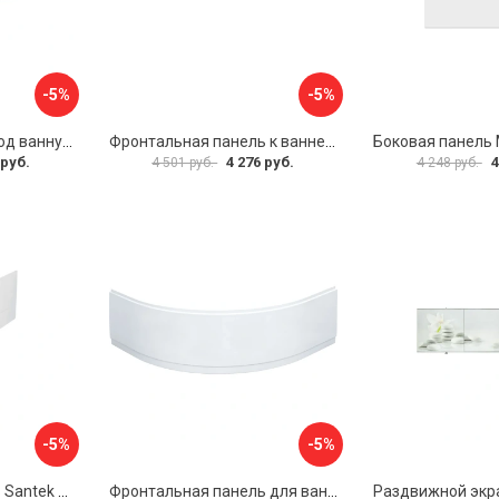
-5%
-5%
Раздвижной экран под ванну PERFECTO LINEA 36-000176
Фронтальная панель к ванне Мия Aquatek EKR-F0000083 00000089316
 руб.
4 276 руб.
4
4 501 руб.
4 248 руб.
-5%
-5%
Фронтальная панель Santek МОНАКО 1.WH50.1.568 00000072706
Фронтальная панель для ванны Santek КАННЫ 1.WH50.1.660 00061620