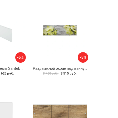
-5%
-5%
Фронтальная панель Santek 1.WH30.2.498 00000067322
Раздвижной экран под ванну PERFECTO LINEA 36-031509
 625 руб.
3 515 руб.
3 700 руб.