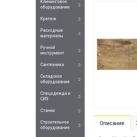
Клининговое
оборудование
Крепеж
Расходные
материалы
Ручной
инструмент
Сантехника
Складское
оборудование
Спецодежда и
СИЗ
Станки
Строительное
Описание
оборудование