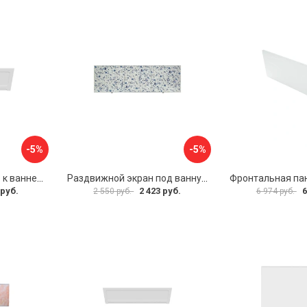
-5%
-5%
Фронтальная панель к ванне Мия Aquatek 00000089315
Раздвижной экран под ванну PERFECTO LINEA 36-001511
 руб.
2 423 руб.
6
2 550 руб.
6 974 руб.