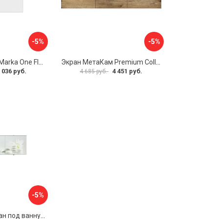
-5%
-5%
Боковая панель Marka One Flat 80 MG L 02бфл80мгл
Экран МетаКам Premium Collection 4650208860133
 036 руб.
4 451 руб.
4 685 руб.
-5%
Раздвижной экран под ванну PERFECTO LINEA 36-031508