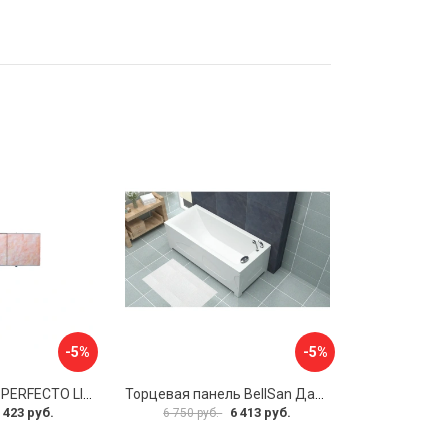
-5%
-5%
Экран под ванну PERFECTO LINEA 36-000157
Торцевая панель BellSan Даниелла 4627171531049
 423 руб.
6 413 руб.
6 750 руб.