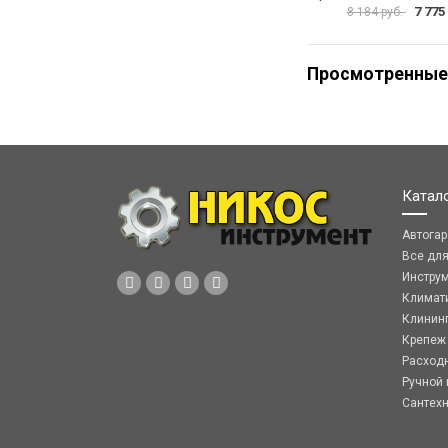
7 775
8 184 руб.
Просмотренные
Катал
Автога
Все дл
Инстру
Климат
Клинин
Крепеж
Расход
Ручной 
Сантех