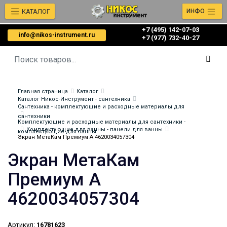
КАТАЛОГ
ИНФО
+7 (495) 142-07-03
info@nikos-instrument.ru
‎‎+7 (977) 732-40-27
Главная страница
Каталог
Каталог Никос-Инструмент - сантехника
Сантехника - комплектующие и расходные материалы для
сантехники
Комплектующие и расходные материалы для сантехники -
Комплектующие для ванны - панели для ванны
комплектующие для ванны
Экран МетаКам Премиум А 4620034057304
Экран МетаКам
Премиум А
4620034057304
Артикул:
16781623