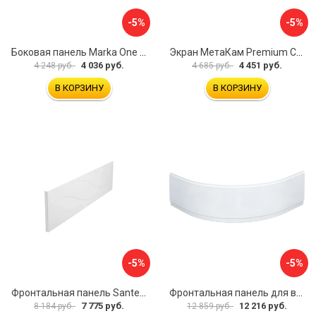
-5%
-5%
Боковая панель Marka One Flat 80 MG L 02бфл80мгл
Экран МетаКам Premium Collection 4650208860133
4 036 руб.
4 451 руб.
4 248 руб.
4 685 руб.
В КОРЗИНУ
В КОРЗИНУ
-5%
-5%
Фронтальная панель Santek МОНАКО 1.WH50.1.568 00000072706
Фронтальная панель для ванны Santek КАННЫ 1.WH50.1.660 00061620
7 775 руб.
12 216 руб.
8 184 руб.
12 859 руб.