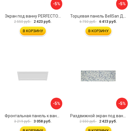
-5%
-5%
Экран под ванну PERFECTO LINEA 36-000157
Торцевая панель BellSan Даниелла 4627171531049
2 423 руб.
6 413 руб.
2 550 руб.
6 750 руб.
В КОРЗИНУ
В КОРЗИНУ
-5%
-5%
Фронтальная панель к ванне Мия Aquatek 00000089315
Раздвижной экран под ванну PERFECTO LINEA 36-001511
3 058 руб.
2 423 руб.
3 219 руб.
2 550 руб.
В КОРЗИНУ
В КОРЗИНУ