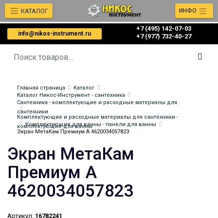
КАТАЛОГ
ИНФО
+7 (495) 142-07-03
info@nikos-instrument.ru
‎‎+7 (977) 732-40-27
Главная страница
Каталог
Каталог Никос-Инструмент - сантехника
Сантехника - комплектующие и расходные материалы для
сантехники
Комплектующие и расходные материалы для сантехники -
Комплектующие для ванны - панели для ванны
комплектующие для ванны
Экран МетаКам Премиум А 4620034057823
Экран МетаКам
Премиум А
4620034057823
Артикул:
16782241