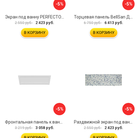
-5%
-5%
Экран под ванну PERFECTO LINEA 36-000157
Торцевая панель BellSan Даниелла 4627171531049
2 423 руб.
6 413 руб.
2 550 руб.
6 750 руб.
В КОРЗИНУ
В КОРЗИНУ
-5%
-5%
Фронтальная панель к ванне Мия Aquatek 00000089315
Раздвижной экран под ванну PERFECTO LINEA 36-001511
3 058 руб.
2 423 руб.
3 219 руб.
2 550 руб.
В КОРЗИНУ
В КОРЗИНУ