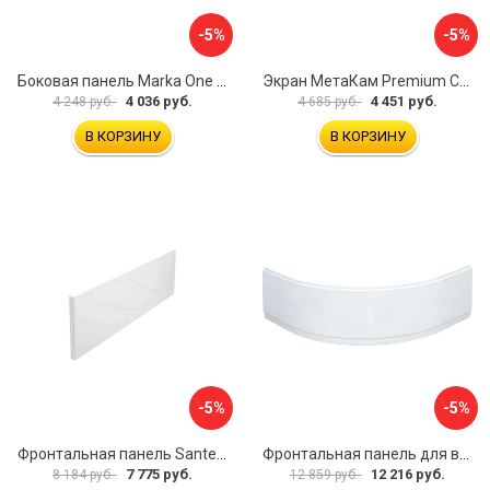
-5%
-5%
Боковая панель Marka One Flat 80 MG L 02бфл80мгл
Экран МетаКам Premium Collection 4650208860133
4 036 руб.
4 451 руб.
4 248 руб.
4 685 руб.
В КОРЗИНУ
В КОРЗИНУ
-5%
-5%
Фронтальная панель Santek МОНАКО 1.WH50.1.568 00000072706
Фронтальная панель для ванны Santek КАННЫ 1.WH50.1.660 00061620
7 775 руб.
12 216 руб.
8 184 руб.
12 859 руб.