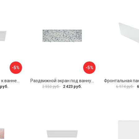
-5%
-5%
Фронтальная панель к ванне Мия Aquatek 00000089315
Раздвижной экран под ванну PERFECTO LINEA 36-001511
 руб.
2 423 руб.
6
2 550 руб.
6 974 руб.