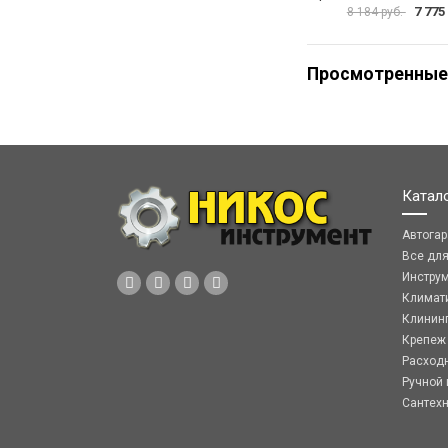
7 775
8 184 руб.
Просмотренные
Катал
Автога
Все дл
Инстру
Климат
Клинин
Крепеж
Расход
Ручной 
Сантех