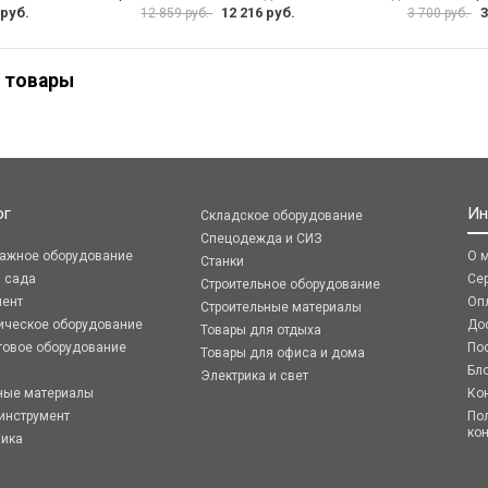
 руб.
12 216 руб.
3
12 859 руб.
3 700 руб.
 товары
ог
Ин
Складское оборудование
Спецодежда и СИЗ
ражное оборудование
О 
Станки
я сада
Се
Строительное оборудование
мент
Оп
Строительные материалы
ическое оборудование
До
Товары для отдыха
говое оборудование
По
Товары для офиса и дома
Бл
Электрика и свет
ные материалы
Ко
инструмент
По
ко
ника