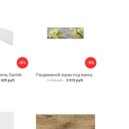
-5%
-5%
Фронтальная панель Santek 1.WH30.2.498 00000067322
Раздвижной экран под ванну PERFECTO LINEA 36-031509
 625 руб.
3 515 руб.
3 700 руб.