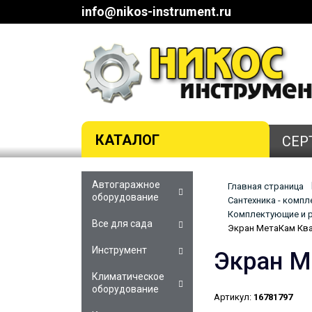
info@nikos-instrument.ru
КАТАЛОГ
СЕР
Автогаражное
Главная страница
оборудование
Сантехника - комп
Комплектующие и р
Все для сада
Экран МетаКам Ква
Инструмент
Экран М
Климатическое
оборудование
Артикул:
16781797