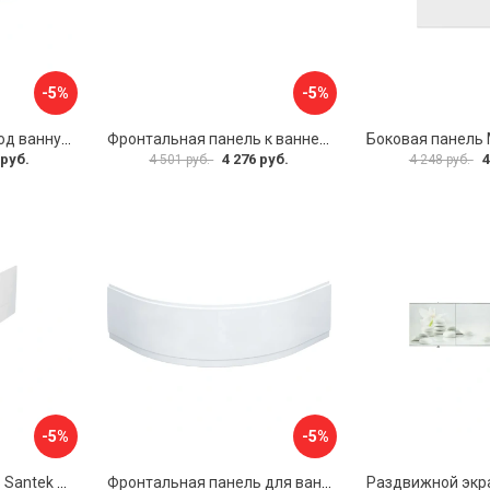
-5%
-5%
Раздвижной экран под ванну PERFECTO LINEA 36-000176
Фронтальная панель к ванне Мия Aquatek EKR-F0000083 00000089316
 руб.
4 276 руб.
4
4 501 руб.
4 248 руб.
-5%
-5%
Фронтальная панель Santek МОНАКО 1.WH50.1.568 00000072706
Фронтальная панель для ванны Santek КАННЫ 1.WH50.1.660 00061620