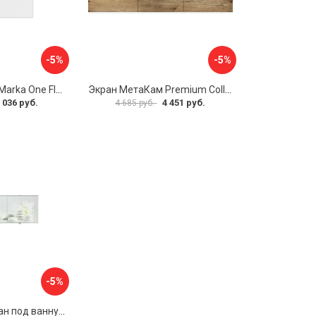
-5%
-5%
Боковая панель Marka One Flat 80 MG L 02бфл80мгл
Экран МетаКам Premium Collection 4650208860133
 036 руб.
4 451 руб.
4 685 руб.
-5%
Раздвижной экран под ванну PERFECTO LINEA 36-031508