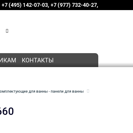
+7 (495) 142-07-03
‎‎+7 (977) 732-40-27
КОРЗИНА
0 позиций
на сумму
0 руб.
ИКАМ
КОНТАКТЫ
омплектующие для ванны - панели для ванны
660