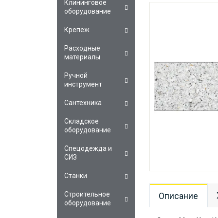
Клининговое
оборудование
Крепеж
Расходные
материалы
Ручной
инструмент
Сантехника
Складское
оборудование
Спецодежда и
СИЗ
Станки
Строительное
Описание
оборудование