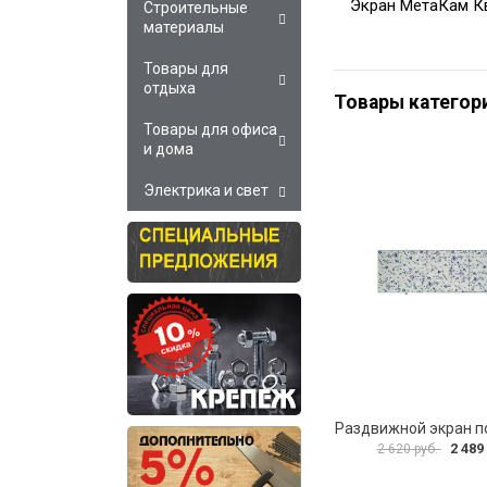
Экран МетаКам К
Строительные
материалы
Товары для
отдыха
Товары категор
Товары для офиса
и дома
Электрика и свет
2 489
2 620 руб.