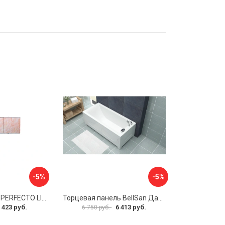
-5%
-5%
Экран под ванну PERFECTO LINEA 36-000157
Торцевая панель BellSan Даниелла 4627171531049
 423 руб.
6 413 руб.
6 750 руб.