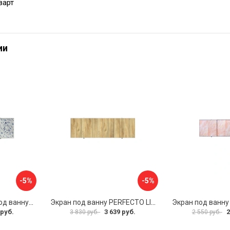
варт
ии
-5%
-5%
Раздвижной экран под ванну PERFECTO LINEA 36-001711
Экран под ванну PERFECTO LINEA 3D 1,7 м 36-031818
 руб.
3 639 руб.
2
3 830 руб.
2 550 руб.