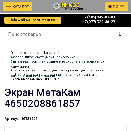
КАТАЛОГ
ИНФО
+7 (495) 142-07-03
info@nikos-instrument.ru
‎‎+7 (977) 732-40-27
Главная страница
Каталог
Каталог Никос-Инструмент - сантехника
Сантехника - комплектующие и расходные материалы для
сантехники
Комплектующие и расходные материалы для сантехники -
Комплектующие для ванны - панели для ванны
комплектующие для ванны
Экран МетаКам 4650208861857
Экран МетаКам
4650208861857
Артикул:
16781605