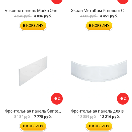
Боковая панель Marka One Flat 80 MG L 02бфл80мгл
Экран МетаКам Premium Collection 4650208860133
4 036 руб.
4 451 руб.
4 248 руб.
4 685 руб.
В КОРЗИНУ
В КОРЗИНУ
-5%
-5%
Фронтальная панель Santek МОНАКО 1.WH50.1.568 00000072706
Фронтальная панель для ванны Santek КАННЫ 1.WH50.1.660 00061620
7 775 руб.
12 216 руб.
8 184 руб.
12 859 руб.
В КОРЗИНУ
В КОРЗИНУ