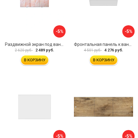
-5%
-5%
Раздвижной экран под ванну PERFECTO LINEA 36-000176
Фронтальная панель к ванне Мия Aquatek EKR-F0000083 00000089316
2 489 руб.
4 276 руб.
2 620 руб.
4 501 руб.
В КОРЗИНУ
В КОРЗИНУ
-5%
-5%