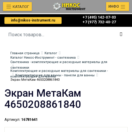
КАТАЛОГ
ИНФО
+7 (495) 142-07-03
info@nikos-instrument.ru
‎‎+7 (977) 732-40-27
Главная страница
Каталог
Каталог Никос-Инструмент - сантехника
Сантехника - комплектующие и расходные материалы для
сантехники
Комплектующие и расходные материалы для сантехники -
Комплектующие для ванны - панели для ванны
комплектующие для ванны
Экран МетаКам 4650208861840
Экран МетаКам
4650208861840
Артикул:
16781641