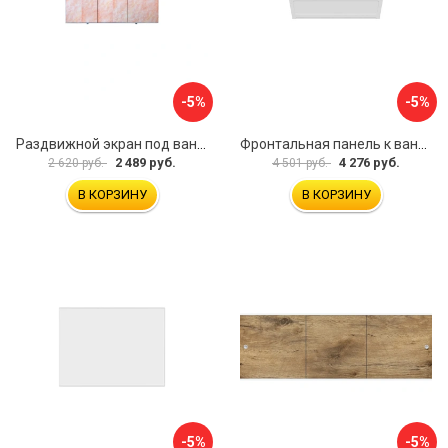
-5%
-5%
Раздвижной экран под ванну PERFECTO LINEA 36-000176
Фронтальная панель к ванне Мия Aquatek EKR-F0000083 00000089316
2 489 руб.
4 276 руб.
2 620 руб.
4 501 руб.
В КОРЗИНУ
В КОРЗИНУ
-5%
-5%