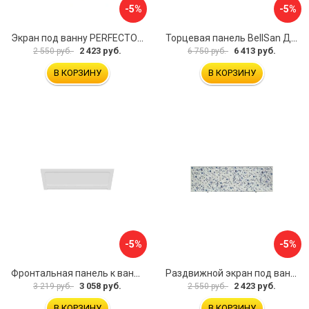
-5%
-5%
Экран под ванну PERFECTO LINEA 36-000157
Торцевая панель BellSan Даниелла 4627171531049
2 423 руб.
6 413 руб.
2 550 руб.
6 750 руб.
В КОРЗИНУ
В КОРЗИНУ
-5%
-5%
Фронтальная панель к ванне Мия Aquatek 00000089315
Раздвижной экран под ванну PERFECTO LINEA 36-001511
3 058 руб.
2 423 руб.
3 219 руб.
2 550 руб.
В КОРЗИНУ
В КОРЗИНУ