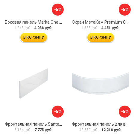
-5%
-5%
Боковая панель Marka One Flat 80 MG L 02бфл80мгл
Экран МетаКам Premium Collection 4650208860133
4 036 руб.
4 451 руб.
4 248 руб.
4 685 руб.
В КОРЗИНУ
В КОРЗИНУ
-5%
-5%
Фронтальная панель Santek МОНАКО 1.WH50.1.568 00000072706
Фронтальная панель для ванны Santek КАННЫ 1.WH50.1.660 00061620
7 775 руб.
12 216 руб.
8 184 руб.
12 859 руб.