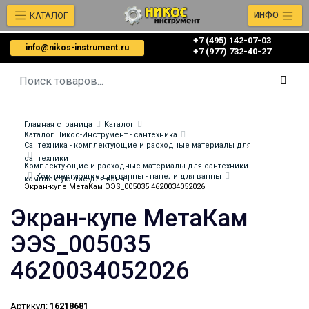
КАТАЛОГ
ИНФО
+7 (495) 142-07-03
info@nikos-instrument.ru
‎‎+7 (977) 732-40-27
Главная страница
Каталог
Каталог Никос-Инструмент - сантехника
Сантехника - комплектующие и расходные материалы для
сантехники
Комплектующие и расходные материалы для сантехники -
Комплектующие для ванны - панели для ванны
комплектующие для ванны
Экран-купе МетаКам ЭЭS_005035 4620034052026
Экран-купе МетаКам
ЭЭS_005035
4620034052026
Артикул:
16218681