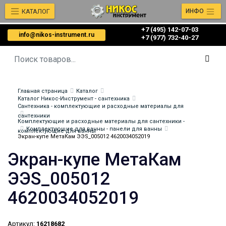
КАТАЛОГ
ИНФО
+7 (495) 142-07-03
info@nikos-instrument.ru
‎‎+7 (977) 732-40-27
Главная страница
Каталог
Каталог Никос-Инструмент - сантехника
Сантехника - комплектующие и расходные материалы для
сантехники
Комплектующие и расходные материалы для сантехники -
Комплектующие для ванны - панели для ванны
комплектующие для ванны
Экран-купе МетаКам ЭЭS_005012 4620034052019
Экран-купе МетаКам
ЭЭS_005012
4620034052019
Артикул:
16218682