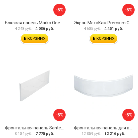
-5%
-5%
Боковая панель Marka One Flat 80 MG L 02бфл80мгл
Экран МетаКам Premium Collection 4650208860133
4 036 руб.
4 451 руб.
4 248 руб.
4 685 руб.
В КОРЗИНУ
В КОРЗИНУ
-5%
-5%
Фронтальная панель Santek МОНАКО 1.WH50.1.568 00000072706
Фронтальная панель для ванны Santek КАННЫ 1.WH50.1.660 00061620
7 775 руб.
12 216 руб.
8 184 руб.
12 859 руб.