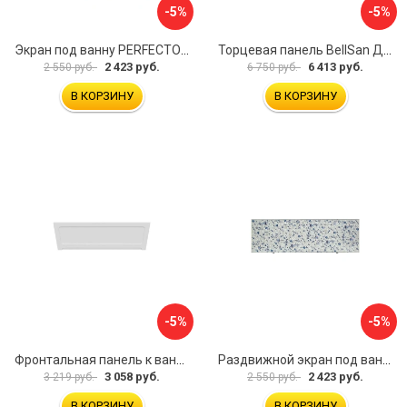
-5%
-5%
Экран под ванну PERFECTO LINEA 36-000157
Торцевая панель BellSan Даниелла 4627171531049
2 423 руб.
6 413 руб.
2 550 руб.
6 750 руб.
В КОРЗИНУ
В КОРЗИНУ
-5%
-5%
Фронтальная панель к ванне Мия Aquatek 00000089315
Раздвижной экран под ванну PERFECTO LINEA 36-001511
3 058 руб.
2 423 руб.
3 219 руб.
2 550 руб.
В КОРЗИНУ
В КОРЗИНУ