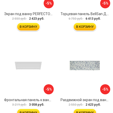
-5%
-5%
Экран под ванну PERFECTO LINEA 36-000157
Торцевая панель BellSan Даниелла 4627171531049
2 423 руб.
6 413 руб.
2 550 руб.
6 750 руб.
В КОРЗИНУ
В КОРЗИНУ
-5%
-5%
Фронтальная панель к ванне Мия Aquatek 00000089315
Раздвижной экран под ванну PERFECTO LINEA 36-001511
3 058 руб.
2 423 руб.
3 219 руб.
2 550 руб.
В КОРЗИНУ
В КОРЗИНУ