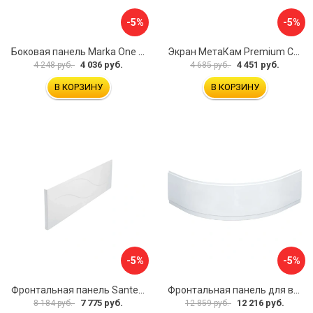
-5%
-5%
Боковая панель Marka One Flat 80 MG L 02бфл80мгл
Экран МетаКам Premium Collection 4650208860133
4 036 руб.
4 451 руб.
4 248 руб.
4 685 руб.
В КОРЗИНУ
В КОРЗИНУ
-5%
-5%
Фронтальная панель Santek МОНАКО 1.WH50.1.568 00000072706
Фронтальная панель для ванны Santek КАННЫ 1.WH50.1.660 00061620
7 775 руб.
12 216 руб.
8 184 руб.
12 859 руб.