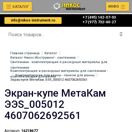
КАТАЛОГ
ИНФО
+7 (495) 142-07-03
info@nikos-instrument.ru
‎‎+7 (977) 732-40-27
Главная страница
Каталог
Каталог Никос-Инструмент - сантехника
Сантехника - комплектующие и расходные материалы для
сантехники
Комплектующие и расходные материалы для сантехники -
Комплектующие для ванны - панели для ванны
комплектующие для ванны
Экран-купе МетаКам ЭЭS_005012 4607062692561
Экран-купе МетаКам
ЭЭS_005012
4607062692561
Артикул:
16218677