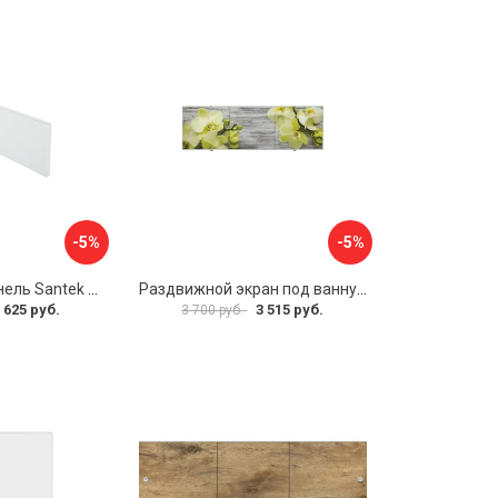
-5%
-5%
Фронтальная панель Santek 1.WH30.2.498 00000067322
Раздвижной экран под ванну PERFECTO LINEA 36-031509
 625 руб.
3 515 руб.
3 700 руб.