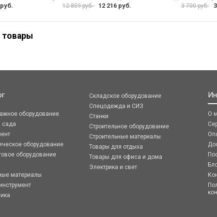
 руб.
12 216 руб.
3
12 859 руб.
3 700 руб.
 товары
ог
Ин
Складское оборудование
Спецодежда и СИЗ
ражное оборудование
О 
Станки
я сада
Се
Строительное оборудование
мент
Оп
Строительные материалы
ическое оборудование
До
Товары для отдыха
говое оборудование
По
Товары для офиса и дома
Бл
Электрика и свет
ные материалы
Ко
инструмент
По
ко
ника