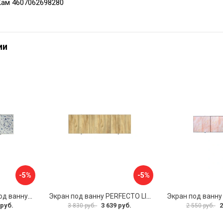
Кам 4607062698280
ии
-5%
-5%
Раздвижной экран под ванну PERFECTO LINEA 36-001711
Экран под ванну PERFECTO LINEA 3D 1,7 м 36-031818
 руб.
3 639 руб.
2
3 830 руб.
2 550 руб.