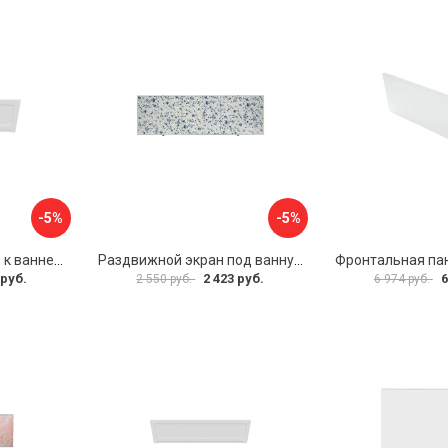
-5%
-5%
Фронтальная панель к ванне Мия Aquatek 00000089315
Раздвижной экран под ванну PERFECTO LINEA 36-001511
 руб.
2 423 руб.
6
2 550 руб.
6 974 руб.