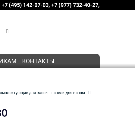
+7 (495) 142-07-03
‎‎+7 (977) 732-40-27
КОРЗИНА
0 позиций
на сумму
0 руб.
ИКАМ
КОНТАКТЫ
омплектующие для ванны - панели для ванны
80