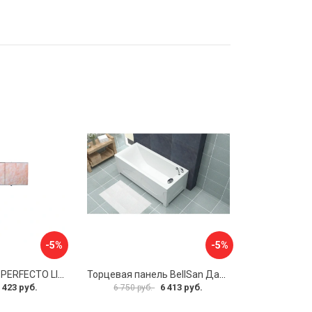
-5%
-5%
Экран под ванну PERFECTO LINEA 36-000157
Торцевая панель BellSan Даниелла 4627171531049
 423 руб.
6 413 руб.
6 750 руб.