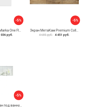
-5%
-5%
Боковая панель Marka One Flat 80 MG L 02бфл80мгл
Экран МетаКам Premium Collection 4650208860133
 036 руб.
4 451 руб.
4 685 руб.
-5%
Раздвижной экран под ванну PERFECTO LINEA 36-031508