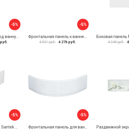
-5%
-5%
Раздвижной экран под ванну PERFECTO LINEA 36-000176
Фронтальная панель к ванне Мия Aquatek EKR-F0000083 00000089316
 руб.
4 276 руб.
4
4 501 руб.
4 248 руб.
-5%
-5%
Фронтальная панель Santek МОНАКО 1.WH50.1.568 00000072706
Фронтальная панель для ванны Santek КАННЫ 1.WH50.1.660 00061620