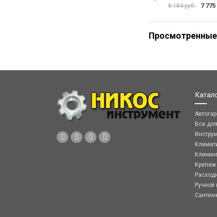
7 775
8 184 руб.
Просмотренные
Катал
Автога
Все дл
Инстру
Климат
Клинин
Крепеж
Расход
Ручной 
Сантех